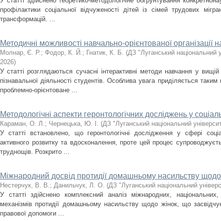
У статті здійснено теоретико-методологічне обґрунтування конкретнон
профілактики соціальної відчуженості дітей із сімей трудових мігр
трансформацій. ...
Методичні можливості навчально-орієнтованої організації 
Молнар, Є. Р.
;
Фодор, К. Й.
;
Гнатик, К. Б.
(
ДЗ "Луганський національний у
2026
)
У статті розглядаються сучасні інтерактивні методи навчання у вищій 
пізнавальної діяльності студентів. Особлива увага приділяється таким 
проблемно-орієнтоване ...
Методологічні аспекти геронтологічних досліджень у соціаль
Караман, О. Л.
;
Чернецька, Ю. І.
(
ДЗ "Луганський національний університ
У статті встановлено, що геронтологічні дослідження у сфері соці
активного розвитку та вдосконалення, проте цей процес супроводжуєть
труднощів. Розкрито ...
Міжнародний досвід протидії домашньому насильству щодо 
Нестерчук, В. В.
;
Данильчук, Л. О.
(
ДЗ "Луганський національний універс
У статті здійснено комплексний аналіз міжнародних, національних, 
механізмів протидії домашньому насильству щодо жінок, що засвідчує
правової допомоги ...