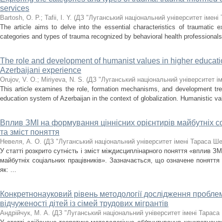
services
Bartosh, O. P.
;
Tafii, I. Y.
(
ДЗ "Луганський національний університет імені
The article aims to delve into the essential characteristics of traumatic 
categories and types of trauma recognized by behavioral health professionals 
The role and development of humanist values in higher education
Azerbaijani experience
Orujov, V. O.
;
Miriyeva, N. S.
(
ДЗ "Луганський національний університет і
This article examines the role, formation mechanisms, and development tre
education system of Azerbaijan in the context of globalization. Humanistic va
Вплив ЗМІ на формування ціннісних орієнтирів майбутніх со
та зміст поняття
Невеля, А. О.
(
ДЗ "Луганський національний університет імені Тараса Ш
У статті розкрито сутність і зміст міждисциплінарного поняття «вплив ЗМ
майбутніх соціальних працівників». Зазначається, що означене поняття 
як: ...
Конкретнонауковий рівень методології дослідження пробле
відчуженості дітей із сімей трудових мігрантів
Андрійчук, М. А.
(
ДЗ "Луганський національний університет імені Тараса