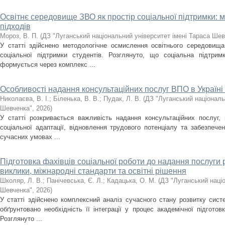
Освітнє середовище ЗВО як простір соціальної підтримки: 
підходів
Мороз, В. П.
(
ДЗ "Луганський національний університет імені Тараса Шев
У статті здійснено методологічне осмислення освітнього середовища
соціальної підтримки студентів. Розглянуто, що соціальна підтри
формується через комплекс ...
Особливості надання консультаційних послуг ВПО в Україні
Николаєва, В. І.
;
Біленька, В. В.
;
Пудак, Л. В.
(
ДЗ "Луганський національ
Шевченка"
,
2026
)
У статті розкривається важливість надання консультаційних послуг
соціальної адаптації, відновлення трудового потенціалу та забезпече
сучасних умовах ...
Підготовка фахівців соціальної роботи до надання послуги 
виклики, міжнародні стандарти та освітні рішення
Школяр, Л. В.
;
Панічевська, Є. Л.
;
Кадацька, О. М.
(
ДЗ "Луганський націо
Шевченка"
,
2026
)
У статті здійснено комплексний аналіз сучасного стану розвитку сист
обґрунтовано необхідність її інтеграції у процес академічної підготов
Розглянуто ...