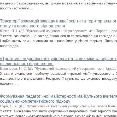
місцевого самоврядування, які дійсно можна назвати корінними зрушен
просто часткового ...
Траєкторії взаємодії закладу вищої освіти та територіально
стану та повоєнного відновлення
Юрків, Я. І.
(
ДЗ "Луганський національний університет імені Тараса Шевч
У статті зазначено, що заклад вищої освіти та територіальна громада є 
і здійснюють обмін знаннями та інноваціями у різних формах. Зверн
простір для ...
«Третя місія» українських університетів: виклики та перспек
післявоєнного відновлення
Васиньова, Н. С.
(
ДЗ "Луганський національний університет імені Тарас
У статті висвітлено проблему реалізації «третьої місії» університетів
післявоєнного відновлення. Розкрито її сутність, що охоплює передачу
навчання ...
Формування педагогічної майстерності майбутнього вчителя 
соціально-компетентнісного підходу
Сура, Н. А.
(
ДЗ "Луганський національний університет імені Тараса Шевч
У статті висвітлено проблему формування педагогічної майстерності май
контексті соціально-компетентнісного підходу, актуальність якої зумов