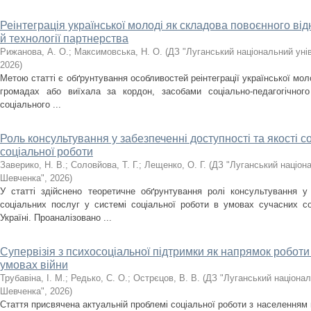
Реінтеграція української молоді як складова повоєнного ві
й технології партнерства
Рижанова, А. О.
;
Максимовська, Н. О.
(
ДЗ "Луганський національний уні
2026
)
Метою статті є обґрунтування особливостей реінтеграції української мо
громадах або виїхала за кордон, засобами соціально-педагогічног
соціального ...
Роль консультування у забезпеченні доступності та якості с
соціальної роботи
Заверико, Н. В.
;
Соловйова, Т. Г.
;
Лещенко, О. Г.
(
ДЗ "Луганський націона
Шевченка"
,
2026
)
У статті здійснено теоретичне обґрунтування ролі консультування у 
соціальних послуг у системі соціальної роботи в умовах сучасних со
Україні. Проаналізовано ...
Супервізія з психосоціальної підтримки як напрямок роботи
умовах війни
Трубавіна, І. М.
;
Редько, С. О.
;
Острєцов, В. В.
(
ДЗ "Луганський націонал
Шевченка"
,
2026
)
Стаття присвячена актуальній проблемі соціальної роботи з населенням 