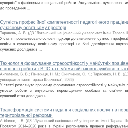
супервізії з фахівцями з соціальної роботи. Актуальність зумовлена т
до проведення ...
Сутність професійної компетентності педагогічного працівни
сучасному освітньому просторі
Таранець, А. В.
(
ДЗ "Луганський національний університет імені Тараса 
У статті проаналізовано основні підходи до визначення сутності професі
освіти в сучасному освітньому просторі на базі дослідження науков
сучасних дослідників ...
Технологія формування стресостійкості у майбутніх праців
в процесі роботи з ВПО та сім’ями військовослужбовців за
Анголенко, В. В.
;
Печериця, Н. М.
;
Онипченко, О. К.
;
Тарасенко, Н. В.
(
ДЗ
університет імені Тараса Шевченка"
,
2026
)
У статті розглянуто проблему формування стресостійкості у майбутніх п
умовах роботи з внутрішньо переміщеними особами та сім’ями вій
сучасний стан досліджень ...
Трансформація системи надання соціальних послуг на перш
територіальної реформи
Агібалов, І. В.
(
ДЗ "Луганський національний університет імені Тараса Ш
Протягом 2014–2020 років в Україні розпочались процеси реформуван