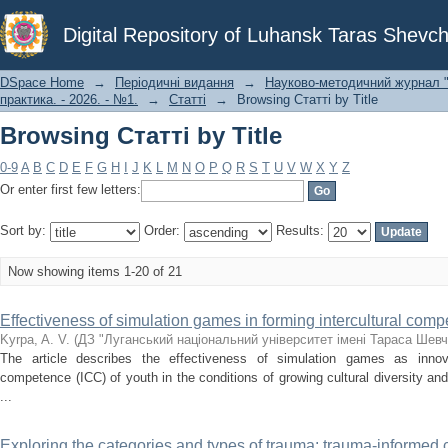
Browsing Статті by Title
Digital Repository of Luhansk Taras Shevch
DSpace Home
→
Періодичні видання
→
Науково-методичний журнал "С
практика. - 2026. - №1.
→
Статті
→
Browsing Статті by Title
Browsing Статті by Title
0-9
A
B
C
D
E
F
G
H
I
J
K
L
M
N
O
P
Q
R
S
T
U
V
W
X
Y
Z
Or enter first few letters:
Sort by:
Order:
Results:
Now showing items 1-20 of 21
Effectiveness of simulation games in forming intercultural com
Kyrpa, A. V.
(
ДЗ "Луганський національний університет імені Тараса Шевч
The article describes the effectiveness of simulation games as innova
competence (ICC) of youth in the conditions of growing cultural diversity a
...
Exploring the categories and types of trauma: trauma-informed c