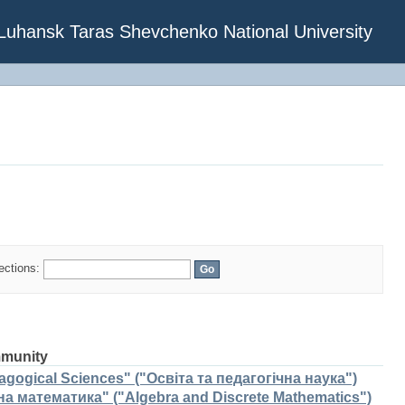
f Luhansk Taras Shevchenko National University
lections:
mmunity
gogical Sciences" ("Освіта та педагогічна наука")
а математика" ("Algebra and Discrete Mathematics")