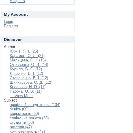
Subjects
My Account
Login
Register
Discover
Author
Юрків, Я. І. (25)
Караман, О. Л. (21)
Мальцева, О. І. (16)
Отравенко, О. В. (14)
Курило, В. С. (12)
Ляшенко, В. І. (12)
Степаненко, В. І. (12)
Шинкарьова, О. Д. (12)
Краснова, Н. П. (11)
Набока, О. В. (11)
... View More
Subject
професійна підготовка (134)
освіта (60)
соціалізація (60)
соціальна робота (58)
студенти (58)
алгебра (47)
компетентність (47)