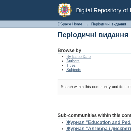
Періодичні видання
Digital Repository o
DSpace Home
→
Періодичні видання
Періодичні видання
Browse by
By Issue Date
Authors
Titles
Subjects
Search within this community and its col
Sub-communities within this co
Журнал "Education and Peda
Журнал "Алгебра і дискретн