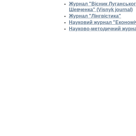
Журнал "Вісник Луганськог
Шевченка" (Visnyk journal)
Журнал "Лінгвістика"
Науковий журнал "Економі
Науково-методичний журнал 