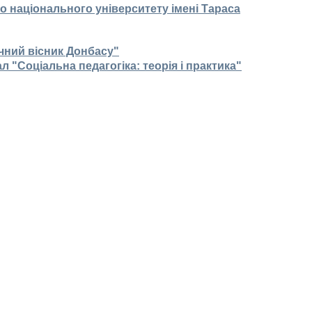
о національного університету імені Тараса
чний вісник Донбасу"
"Соціальна педагогіка: теорія і практика"