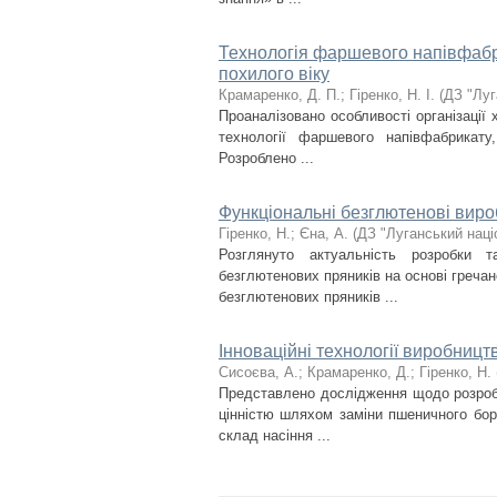
Технологія фаршевого напівфабри
похилого віку
Крамаренко, Д. П.
;
Гіренко, Н. І.
(
ДЗ "Луг
Проаналізовано особливості організації
технології фаршевого напівфабрикату
Розроблено ...
Функціональні безглютенові виро
Гіренко, Н.
;
Єна, А.
(
ДЗ "Луганський наці
Розглянуто актуальність розробки 
безглютенових пряників на основі греча
безглютенових пряників ...
Інноваційні технології виробниц
Сисоєва, А.
;
Крамаренко, Д.
;
Гіренко, Н.
Представлено дослідження щодо розробк
цінністю шляхом заміни пшеничного бор
склад насіння ...