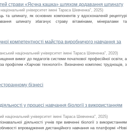
тей страви «Яєчна кашка» шляхом додавання шпинату
 національний університет імені Тараса Шевченка"
,
2025
)
єць та шпинату, як основних компонентів у вдосконаленій рецептурі
вання шпинату збагачує страву вітамінами, мінералами та
чної компетентності майстра виробничого навчання за
анський національний університет імені Тараса Шевченка"
,
2020
)
ищення вимог до педагогів системи початкової професійної освіти, а
за профілем «Харчові технології». Визначено комплекс труднощів, з
есторанному бізнесі
діяльності у процесі навчання біології з використанням
ий національний університет імені Тараса Шевченка"
,
2025
)
ізнавальної діяльності учнів при вивченні біології з використанням
собливості впровадження дистанційного навчання на платформі «Нові