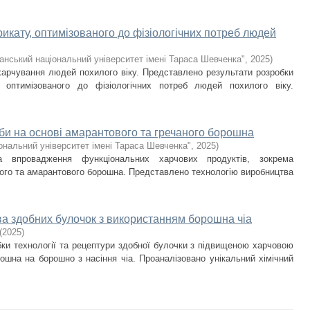
кату, оптимізованого до фізіологічних потреб людей
анський національний університет імені Тараса Шевченка"
,
2025
)
 харчування людей похилого віку. Представлено результати розробки
, оптимізованого до фізіологічних потреб людей похилого віку.
би на основі амарантового та гречаного борошна
ональний університет імені Тараса Шевченка"
,
2025
)
та впровадження функціональних харчових продуктів, зокрема
ного та амарантового борошна. Представлено технологію виробництва
тва здобних булочок з використанням борошна чіа
(
2025
)
и технології та рецептури здобної булочки з підвищеною харчовою
ошна на борошно з насіння чіа. Проаналізовано унікальний хімічний