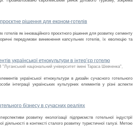
урі. Проаналізовано європейський ринок ділового туризму, зокрема
 проєктне рішення для економ-готелів
х готелів як інноваційного проєктного рішення для розвитку сегменту
сторичні передумови виникнення капсульних готелів, їх еволюцію та
ів української етнокультури в інтер’єр готелю
 "Луганський національний університет імені Тараса Шевченка"
,
лементів української етнокультури в дизайн сучасного готельного
соби інтеграції українських культурних елементів у різні аспекти
тельного бізнесу в сучасних реаліях
перспективи розвитку екологізації підприємств готельної індустрії
ої діяльності в контексті сталого розвитку туристичної галузі. Метою