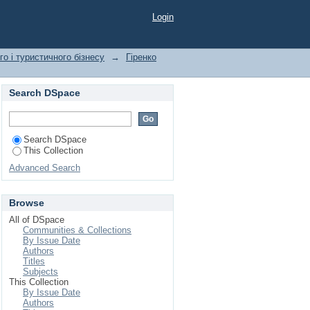
Login
о і туристичного бізнесу
→
Гіренко
Search DSpace
Search DSpace
This Collection
Advanced Search
Browse
All of DSpace
Communities & Collections
By Issue Date
Authors
Titles
Subjects
This Collection
By Issue Date
Authors