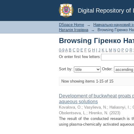
Browsing Гіренко Ната
Digital Repository o
DSpace Home
→
Навчально-науковий інс
Наталія Ігорівна
→
Browsing Гіренко Нат
Browsing Гіренко Ната
0-9
A
B
C
D
E
F
G
H
I
J
K
L
M
N
O
P
Q
R
Or enter first few letters:
Sort by:
Order:
Now showing items 1-15 of 15
Development of buckwheat groats p
aqueous solutions
Kovalova, O.
;
Vasylieva, N.
;
Haliasnyi, I.
;
Obolentseva, L.
;
Hirenko, N.
(
2023
)
The result of the conducted research is 
using plasma-chemically activated aqueous 