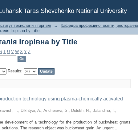
лія Ігорівна by Title
f Luhansk Taras Shevchenko National University
титут технологій і торгівлі
→
Кафедра професійної освіти, ресторанног
алія Ігорівна by Title
лія Ігорівна by Title
S
T
U
V
W
X
Y
Z
Results:
roduction technology using plasma-chemically activated
Gavrish, T.
;
Dikhtyar, A.
;
Andrieieva, S.
;
Didukh, N.
;
Balandina, I.
;
the development of a technology for the production of buckwheat groats
solutions. The research object was buckwheat grain. An urgent ...