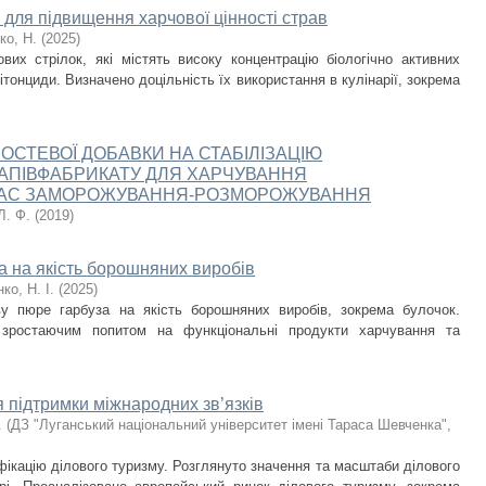
 для підвищення харчової цінності страв
ко, Н.
(
2025
)
ових стрілок, які містять високу концентрацію біологічно активних
ітонциди. Визначено доцільність їх використання в кулінарії, зокрема
СТЕВОЇ ДОБАВКИ НА СТАБІЛІЗАЦІЮ
НАПІВФАБРИКАТУ ДЛЯ ХАРЧУВАННЯ
 ЧАС ЗАМОРОЖУВАННЯ-РОЗМОРОЖУВАННЯ
Л. Ф.
(
2019
)
а на якість борошняних виробів
нко, Н. І.
(
2025
)
у пюре гарбуза на якість борошняних виробів, зокрема булочок.
 зростаючим попитом на функціональні продукти харчування та
.
я підтримки міжнародних зв’язків
.
(
ДЗ "Луганський національний університет імені Тараса Шевченка"
,
ікацію ділового туризму. Розглянуто значення та масштаби ділового