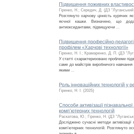
Підвищення поживних властивос
Гіренко, Н.
;
Середич, Д.
(
ДЗ "Луганський
Розглянуто харчову цінність курячих я
яєчної кашки. Визначено, що дода
антиоксидантами, підвищуючи ...
Підвищення професійно-педагогі
профілем «Харчові технології»
Гіренко, Н. І.
;
Крамаренко, Д. П.
(
ДЗ "Луг
У статті схарактеризовано проблеми підв
саме до майстрів виробничого навчання 
якими ...
Роль інноваційних технологій у р
Гіренко, Н. І.
(
2025
)
Способи активізації пізнавальної 
комп’ютерних технологій
Раскатова, Ю.
;
Гіренко, Н.
(
ДЗ "Луганськ
Досліджено сучасні методи активізації п
комп’ютерних технологій. Розглянуто о
знання» в ...