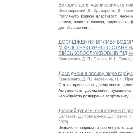
Використання часникових стрілок
Вишемирський, Д.
;
Крамаренко, Д.
;
Гірен
Розглянуто корисні властивості часник
сполук, таких як глюкоза, фруктоза та ф
для збільшення ...
ДОСЛІДЖЕННЯ ВПЛИВУ ВОДОРО
МІКРОСТРУКТУРНОГО СТАНУ 
ВІЙСЬКОВОСЛУЖБОВЦІВ ПІД
Крамаренко, Д. П.
;
Гіренко, Н. І.
;
Товма, 
Дослідження впливу пюре гарбуз
Крамаренко, Д. П.
;
Черевична, Н. І.
;
Гіре
Стаття присвячена дослідженню вплив
Актуальність дослідження зумовлена
необхідністю розширення асортименту ..
Діловий туризм, як інструмент дл
Салтанов, Д.
;
Крамаренко, Д.
;
Гіренко, Н
2025
)
Визначено напрями та розглянуто класиф