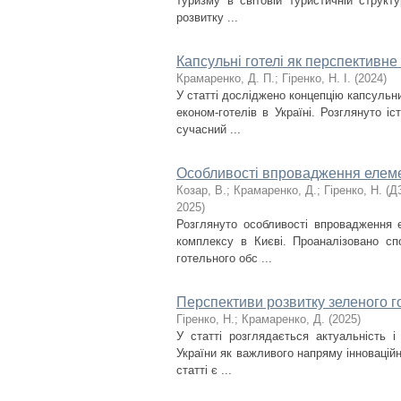
туризму в світовій туристичній структ
розвитку ...
Капсульні готелі як перспективне
Крамаренко, Д. П.
;
Гіренко, Н. І.
(
2024
)
У статті досліджено концепцію капсульни
економ-готелів в Україні. Розглянуто і
сучасний ...
Особливості впровадження елемент
Козар, В.
;
Крамаренко, Д.
;
Гіренко, Н.
(
ДЗ
2025
)
Розглянуто особливості впровадження е
комплексу в Києві. Проаналізовано спо
готельного обс ...
Перспективи розвитку зеленого го
Гіренко, Н.
;
Крамаренко, Д.
(
2025
)
У статті розглядається актуальність і 
України як важливого напряму інноваційн
статті є ...