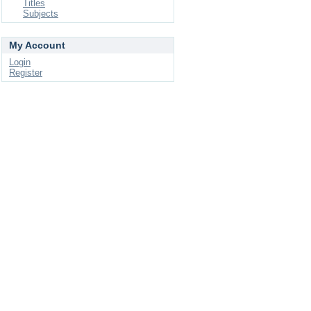
Titles
Subjects
My Account
Login
Register