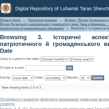
Browsing 3. Історичні аспекти нац
Digital Repository of Luhansk Taras Shevch
виховання by Issue Date
DSpace Home
→
Періодичні видання
→
Журнал "Вісник Луганського н
Вісник Луганського національного університету імені Тараса Шевченка. - 2
патріотичного й громадянського виховання
→
Browsing 3. Історичні ас
Browsing 3. Історичні аспек
патріотичного й громадянського в
Date
Jump to a point in the index:
Or type in a year:
Sort by:
Order:
Results:
Now showing items 1-3 of 3
Особливості розвитку фізичного виховання учнівської молоді 
століття
Буценко, А. В.
(
ДЗ "Луганський національний університет імені Тараса Ш