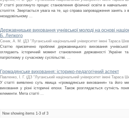
У статті розглянуто процес становлення фізичної освіти в навчальних 
століття. Звертається увага на те, що справа запровадження занять з в
незадовільному ...
Державницьке виховання учнівської молоді на основі націо
Б. Лепкого
Сеник, А. М.
(
ДЗ "Луганський національний університет імені Тараса Шев
Статтю присвячено проблемі державницького виховання учнівської
оглядають історичний момент становлення державності України т
патріотизму у сучасному суспільстві. ...
Громадянське виховання: історико-педагогічний аспект
Павленко, І. Г.
(
ДЗ "Луганський національний університет імені Тараса Ш
У статті виявлено суть явища «громадянське виховання» та його ме
виховання у різні історичні епохи. Також розглядається сутність поня
елементи. Мета статті ...
Now showing items 1-3 of 3