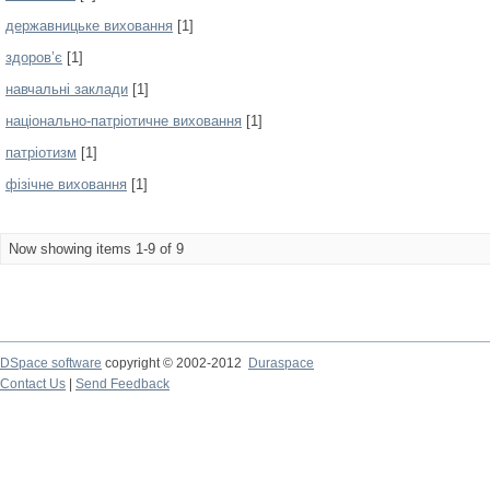
державницьке виховання
[1]
здоров’є
[1]
навчальні заклади
[1]
національно-патріотичне виховання
[1]
патріотизм
[1]
фізічне виховання
[1]
Now showing items 1-9 of 9
DSpace software
copyright © 2002-2012
Duraspace
Contact Us
|
Send Feedback