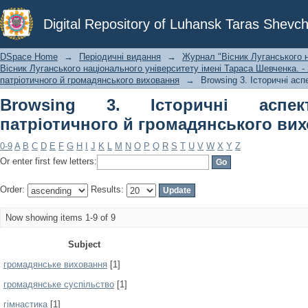
Browsing 3. Історичні аспекти нац
Digital Repository of Luhansk Taras Shevch
виховання by Subject
DSpace Home
→
Періодичні видання
→
Журнал "Вісник Луганського н
Вісник Луганського національного університету імені Тараса Шевченка. - 2
патріотичного й громадянського виховання
→
Browsing 3. Історичні ас
Browsing 3. Історичні аспек
патріотичного й громадянського вих
0-9
A
B
C
D
E
F
G
H
I
J
K
L
M
N
O
P
Q
R
S
T
U
V
W
X
Y
Z
Or enter first few letters:
Order:
Results:
Now showing items 1-9 of 9
Subject
громадянське виховання
[1]
громадянське суспільство
[1]
гімнастика
[1]