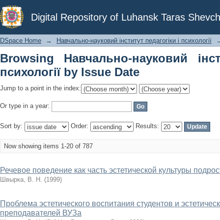
Browsing Навчально-науковий інститут
Digital Repository of Luhansk Taras Shevch
DSpace Home
→
Навчально-науковий інститут педагогіки і психології
Browsing Навчально-науковий інст
психології by Issue Date
Jump to a point in the index:
Or type in a year:
Sort by:
Order:
Results:
Now showing items 1-20 of 787
Речевое поведение как часть эстетической культуры подрос
Швырка, В. Н.
(
1999
)
Проблема эстетического воспитания студентов и эстетичес
преподавателей ВУЗа