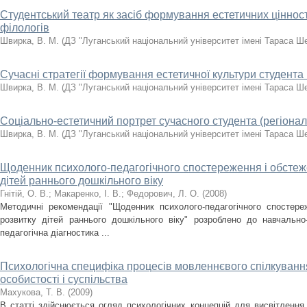
Студентський театр як засіб формування естетичних цінност
філологів
Швирка, В. М.
(
ДЗ "Луганський національний університет імені Тараса Ш
Сучасні стратегії формування естетичної культури студента 
Швирка, В. М.
(
ДЗ "Луганський національний університет імені Тараса Ш
Соціально-естетичний портрет сучасного студента (регіонал
Швирка, В. М.
(
ДЗ "Луганський національний університет імені Тараса Ш
Щоденник психолого-педагогічного спостереження і обстеж
дітей раннього дошкільного віку
Гнітій, О. В.
;
Макаренко, І. В.
;
Федорович, Л. О.
(
2008
)
Методичні рекомендації "Щоденник психолого-педагогічного спостере
розвитку дітей раннього дошкільного віку" розроблено до навчально
педагогічна діагностика ...
Психологічна специфіка процесів мовленнєвого спілкування
особистості і суспільства
Махукова, Т. В.
(
2009
)
В статті здійснюється огляд психологічних концепцій для висвітлення