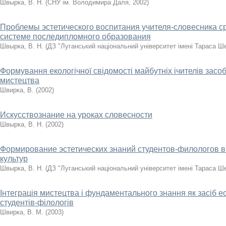
Швырка, В. Н.
(
СНУ ім. Володимира Даля
,
2002
)
Проблемы эстетического воспитания учителя-словесника с
системе последипломного образования
Швырка, В. Н.
(
ДЗ "Луганський національний університет імені Тараса Ш
Формування екологічної свідомості майбутніх ічителів зас
мистецтва
Швирка, В.
(
2002
)
Искусствознание на уроках словесности
Швырка, В. Н.
(
2002
)
Формирование эстетических знаний студентов-филологов в
культур
Швырка, В. Н.
(
ДЗ "Луганський національний університет імені Тараса Ш
Інтеграція мистецтва і фундаментального знання як засіб 
студентів-філологів
Швирка, В. М.
(
2003
)