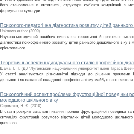
його становлення в онтогенезі, структури суб’єкта комунікації з м
формування культури ...
Психолого-педагогічна діагностика розвитку дітей раннього
Unknown author
(
2009
)
Науково-методичний посібник висвітлює теоретичні й практичні питання
діагностики психофізичного розвитку дітей раннього дошкільного віку з
орієнтованого ...
Теоретичні аспекти індивідуального стилю професійної діял
Шама, І. П.
(
ДЗ "Луганський національний університет імені Тараса Шевч
У статті аналізуються різноманітні підходи до рішення проблеми 
діяльності як важливої складової професіоналізму майбутнього вчителя.
Психологічний аспект проблеми фрустраційної поведінки ро
молодшого шкільного віку
Сєромаха, Н. Є.
(
2010
)
В статті розкриті загальні питання проявів фрустраційної поведінки та 
ситуаціях фрустрації розумово відсталих дітей молодшого шкільного ві
questions ...