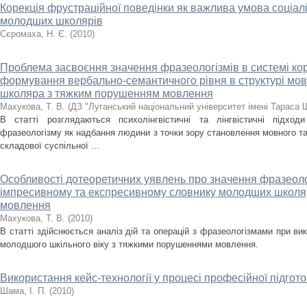
Корекція фрустраційної поведінки як важлива умова соціалі
молодших школярів
Сєромаха, Н. Є.
(
2010
)
Проблема засвоєння значення фразеологізмів в системі кор
формування вербально-семантичного рівня в структурі мов
школяра з тяжким порушенням мовлення
Махукова, Т. В.
(
ДЗ "Луганський національний університет імені Тараса 
В статті розглядаються психолінгвістичні та лінгвістичні підхо
фразеологізму як надбання людини з точки зору становлення мовного та
складової суспільної ...
Особливості дотеоретичних уявлень про значення фразеолог
імпресивному та експресивному словнику молодших школя
мовлення
Махукова, Т. В.
(
2010
)
В статті здійснюється аналіз дій та операцій з фразеологізмами при ви
молодшого шкільного віку з тяжкими порушеннями мовлення.
Використання кейс-технології у процесі професійної підгото
Шама, І. П.
(
2010
)