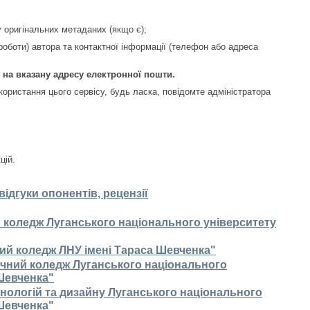
у оригінальних метаданих (якщо є);
 роботи) автора та контактної інформації (телефон або адреса
 на вказану адресу електронної пошти.
ористання цього сервісу, будь ласка, повідомте адміністратора
цій.
відгуки опонентів, рецензії
 коледж Луганського національного університету
ний коледж ЛНУ імені Тараса Шевченка"
ічний коледж Луганського національного
 Шевченка"
нологій та дизайну Луганського національного
 Шевченка"