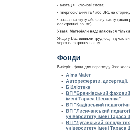
• анотація і ключові слова;
• гіперпосилання та / або URL на сторінк
• назва інституту або факультету (місця
електронної пошти);
Увага! Матеріали надсилаються тільки
Якщо у Вас виникли труднощі під час вик
через електронну пошту.
Фонди
Виберіть фонд для перегляду його колек
Alma Mater
Автореферати, дисертації, 
Бібліотека
ВП "Брянківський фаховий
імені Тараса Шевченка"
ВП "Кадіївський педагогіч
ВП "Лисичанський педагог
університету імені Тараса
ВП "Луганський коледж тех
університету імені Тараса