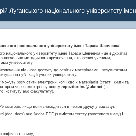
pace
ій Луганського національного університету іме
нського національного університету імені Тараса Шевченка!
го національного університету імені Тараса Шевченка - це відкритий
 та навчально-методичного призначення, створених ученими,
тами університету.
безпечення вільного доступу до освітніх матеріалами і результатами
итування публікацій учених університету.
 можуть розмістити електронні копії своїх матеріалів (статті, книги та
істратором через електронну пошту
repozitorilnu@ukr.net
(із
го інституту або факультету).
епозиторії, якщо вони знаходяться в період друку у видавця;
d (doc, docx) або Adobe PDF (з вмістом тексту (текстового шару) і
іографічного опису;