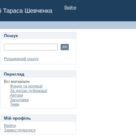
Ввійти
ні Тараса Шевченка
Пошук
Розширений пошук
Перегляд
Всі матеріали
Фонди та колекції
За датою публикації
Автори
Заголовки
Теми
Мій профіль
Ввійти
Зареєструватися