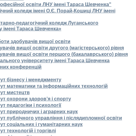
офесійної освіти ЛНУ імені Тараса Шевченка"
чний коледж імені О.Є. Порай-Кошиці ЛНУ імені
тарно-педагогічний коледж Луганського
у імені Тараса Шевченка»
боти здобувачів вищої освіти
увачів вищої освіти другого (магістерського) рівня
увачів вищої освіти першого (бакалаврського) рівня
ального університету імені Тараса Шевченка
чних конференцій
ут бізнесу і менеджменту
ут математики та інформаційних технологій
тут мистецтв
ут охорони здоров’я і спорту
т педагогіки і психології
ут природничих і аграрних наук
ут публічного управління і післядипломної освіти
т соціальних і гуманітарних наук
т технологій і торгівлі