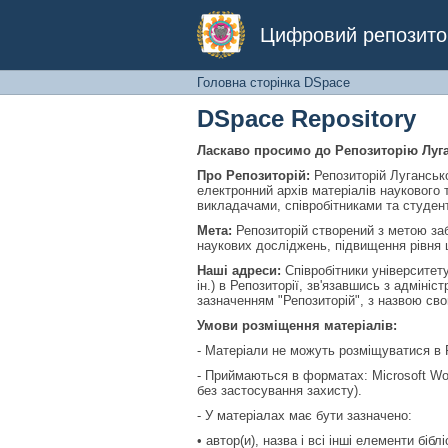
Головна сторінка DS
Цифровий репозитор
Головна сторінка DSpace
DSpace Repository
Ласкаво просимо до Репозиторію Луга
Про Репозиторій:
Репозиторій Лугансько
електронний архів матеріалів наукового
викладачами, співробітниками та студен
Мета:
Репозиторій створений з метою за
наукових досліджень, підвищення рівня ц
Наші адреси:
Співробітники університету
ін.) в Репозиторії, зв'язавшись з адмін
зазначенням "Репозиторій", з назвою сво
Умови розміщення матеріалів:
- Матеріали не можуть розміщуватися в Р
- Приймаються в форматах: Microsoft Wor
без застосування захисту).
- У матеріалах має бути зазначено:
• автор(и), назва і всі інші елементи бібл