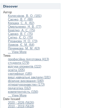
Discover
Автор
Колесніков, В. О. (181)
Саєнко, В. Г. (88)
Крошка, С. А. (82)
Омельченко, Н. В. (77)
Браїлко, А. С. (75)
Саенко, В. Г. (75)
Снітко, Є. О. (75)
Рязанова, Н. О. (73)
Хриков, Є. М. (64)
Починкова, М. М. (63)
... View More
Тема
професійна підготовка (413)
студенти (279)
відгуки опонентів (222)
освіта (205)
сертифікат (185)
вищі навчальні заклади (181)
фізичне виховання (180)
літературознавство (173)
педагогіка (162)
компетентність (156)
... View More
Date Issued
2020 - 2026 (5626)
2010 - 2019 (5618)