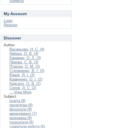
Subjects
My Account
Login
Register
Discover
Author
Васиньова, Н. С. (4)
Набока, О. В. (4)
Караман, О. Л. (3)
Перова, С. В. (3)
Птахіна, О. М. (3)
Степаненко, В. І. (3)
Юрків, Я. І. (3)
Кравченко, О. І. (2)
Крисало, О. В. (2)
Сопов, Д. С. (2)
... View More
Subject
освіта (8)
педагогіка (8)
філологія (8)
менеджмент (7)
економіка (6)
психологія (6)
соціальна робота (6)