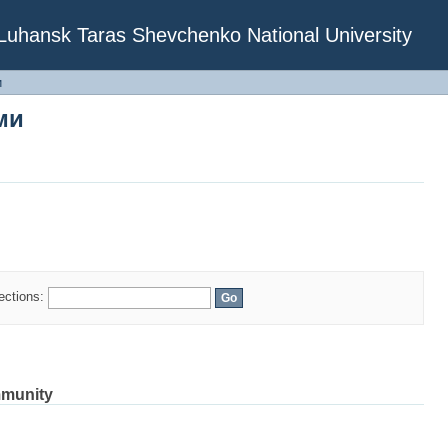
ми
f Luhansk Taras Shevchenko National University
и
ми
lections:
mmunity