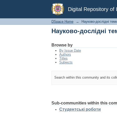
Науково-дослідні те
Digital Repository o
DSpace Home
→
Науково-дослідні тем
Науково-дослідні те
Browse by
By Issue Date
Authors
Titles
Subjects
Search within this community and its col
Sub-communities within this co
Студентські роботи