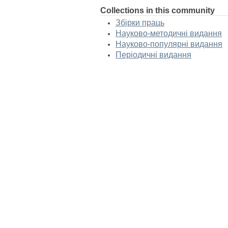
Collections in this community
Збірки праць
Науково-методичні видання
Науково-популярні видання
Періодичні видання