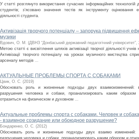
У статті розглянуто використання сучасних інформаційних технологій дл
студентів; з’ясовано значення тecтiв як iнcтpyмeнту оцiнювання еф
дiяльностi студента.
Активізація творчого потенціалу – запорука підвищення еф
музики
Вдович, О. М.
(
ДВНЗ “Донбаський державний педагогічний університет”
,
Метою cтaттi є висвiтлення шляхiв активiзацiї творчої дiяльностi учнiв 
Активiзацiї творчого потенцiалу на уроках музичного мистецтва спр
арсеналу методiв ...
АКТУАЛЬНЫЕ ПРОБЛЕМЫ СПОРТА С СОБАКАМИ
Цвик, О. С.
(
2019
)
Обосновать роль и жизненные подходы двух взаимоизменений: в
разрушения человека и собаки, проанализировать каким образом
отразиться на физическом и духовном ...
Актуальные проблемы спорта с собаками. Человек и собак
- взаимное созидание или обоюдное разрушение?
Бондаренко, О. С.
(
2012
)
Обосновать роль и жизненные подходы двух взаимо изменений: 
разрушения человека и собаки, проанализировать каким образом и отно