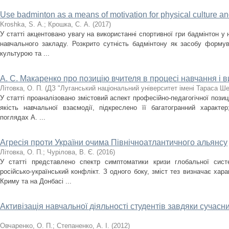
Use badminton as a means of motivation for physical culture an
Kroshka, S. А.
;
Крошка, С. А.
(
2017
)
У статті акцентовано увагу на використанні спортивної гри бадмінтон у
навчального закладу. Розкрито сутність бадмінтону як засобу форму
культурою та ...
А. С. Макаренко про позицію вчителя в процесі навчання і 
Літовка, О. П.
(
ДЗ "Луганський національний університет імені Тараса Ш
У статті проаналізовано змістовий аспект професійно-педагогічної позиці
якість навчальної взаємодії, підкреслено її багатогранний характе
поглядах А. ...
Агресія проти України очима Північноатлантичного альянсу
Літовка, О. П.
;
Чурілова, В. Є.
(
2016
)
У статті представлено спектр симптоматики кризи глобальної сист
російсько-український конфлікт. З одного боку, зміст тез визначає харак
Криму та на Донбасі ...
Активізація навчальної діяльності студентів завдяки сучас
Овчаренко, О. П.
;
Степаненко, А. І.
(
2012
)