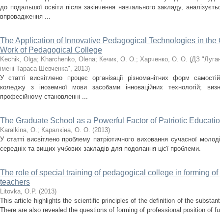
до подальшої освіти після закінчення навчального закладу, аналізуєть
впровадження ...
The Application of Innovative Pedagogical Technologies in the O
Work of Pedagogical College
Kechik, Olga
;
Kharchenko, Olena
;
Кечик, О. О.
;
Харченко, О. О.
(
ДЗ "Луга
імені Тараса Шевченка"
,
2013
)
У статті висвітлено процес організації різноманітних форм самостій
коледжу з іноземної мови засобами інноваційних технологій; виз
професійному становленні ...
The Graduate School as a Powerful Factor of Patriotic Educatio
Karalkina, O.
;
Каралкіна, O. O.
(
2013
)
У статті висвітлено проблему патріотичного виховання сучасної молоді
середніх та вищих учбових закладів для подолання цієї проблеми.
The role of special training of pedagogical college in forming of 
teachers
Litovka, O.P.
(
2013
)
This article highlights the scientific principles of the definition of the substa
There are also revealed the questions of forming of professional position of fut