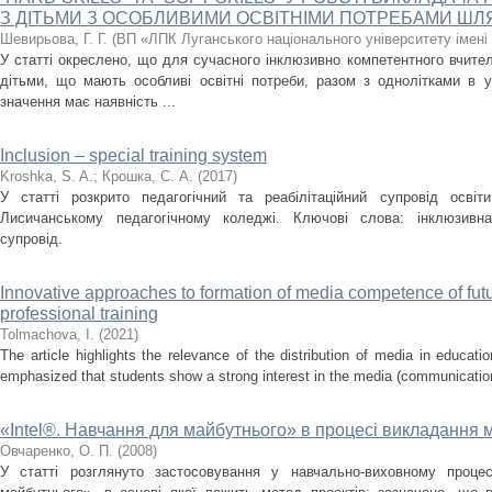
З ДІТЬМИ З ОСОБЛИВИМИ ОСВІТНІМИ ПОТРЕБАМИ ШЛ
Шевирьова, Г. Г.
(
ВП «ЛПК Луганського національного університету імен
У статті окреслено, що для сучасного інклюзивно компетентного вчите
дітьми, що мають особливі освітні потреби, разом з однолітками в 
значення має наявність ...
Inclusion – special training system
Kroshka, S. A.
;
Крошка, С. А.
(
2017
)
У статті розкрито педагогічний та реабілітаційний супровід осві
Лисичанському педагогічному коледжі. Ключові слова: інклюзивна 
супровід.
Innovative approaches to formation of media competence of futur
professional training
Tolmachova, І.
(
2021
)
The article highlights the relevance of the distribution of media in educationa
emphasized that students show a strong interest in the media (communication
«Intеl®. Навчання для майбутнього» в процесі викладання 
Овчаренко, О. П.
(
2008
)
У статті розглянуто застосовування у навчально-виховному процес