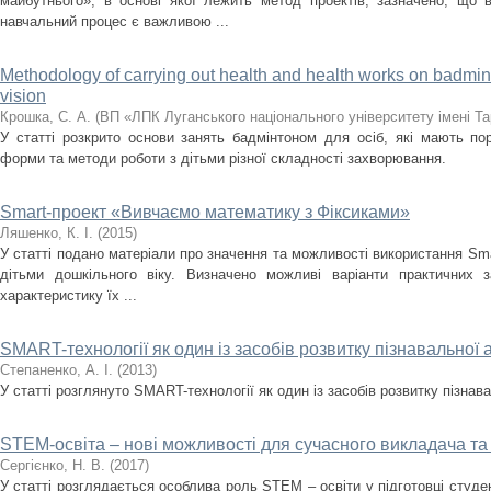
майбутнього», в основі якої лежить метод проектів; зазначено, що 
навчальний процес є важливою ...
Methodology of carrying out health and health works on badminto
vision
Крошка, С. А.
(
ВП «ЛПК Луганського національного університету імені Т
У статті розкрито основи занять бадмінтоном для осіб, які мають по
форми та методи роботи з дітьми різної складності захворювання.
Smart-проект «Вивчаємо математику з Фіксиками»
Ляшенко, К. І.
(
2015
)
У статті подано матеріали про значення та можливості використання Sma
дітьми дошкільного віку. Визначено можливі варіанти практичних 
характеристику їх ...
SMART-технології як один із засобів розвитку пізнавальної а
Степаненко, А. І.
(
2013
)
У статті розглянуто SMART-технології як один із засобів розвитку пізнава
STEM-освіта – нові можливості для сучасного викладача та
Сергієнко, Н. В.
(
2017
)
У статті розглядається особлива роль STEM – освіти у підготовці студе