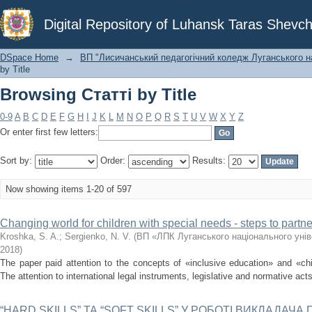
Browsing Статті by Title
Digital Repository of Luhansk Taras Shevch
DSpace Home
→
ВП "Лисичанський педагогічний коледж Луганського на
by Title
Browsing Статті by Title
0-9
A
B
C
D
E
F
G
H
I
J
K
L
M
N
O
P
Q
R
S
T
U
V
W
X
Y
Z
Or enter first few letters:
Sort by:
Order:
Results:
Now showing items 1-20 of 597
Changing world for children with special needs - steps to partn
Kroshka, S. A.
;
Sergienko, N. V.
(
ВП «ЛПК Луганського національного унів
2018
)
The paper paid attention to the concepts of «inclusive education» and «chi
The attention to international legal instruments, legislative and normative acts 
“HARD SKILLS” ТА “SOFT SKILLS” У РОБОТІ ВИКЛАДА