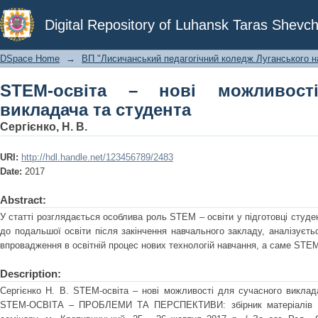
STEM-освіта – нові можливості для 
Digital Repository of Luhansk Taras Shevch
DSpace Home
→
ВП "Лисичанський педагогічний коледж Луганського на
STEM-освіта – нові можливост
викладача та студента
Сергієнко, Н. В.
URI:
http://hdl.handle.net/123456789/2483
Date:
2017
Abstract:
У статті розглядається особлива роль STEM – освіти у підготовці студе
до подальшої освіти після закінчення навчального закладу, аналізуєть
впровадження в освітній процес нових технологій навчання, а саме STEM
Description:
Сергієнко Н. В. STEM-освіта – нові можливості для сучасного виклада
STEM-ОСВІТА – ПРОБЛЕМИ ТА ПЕРСПЕКТИВИ: збірник матеріалів ІІ 