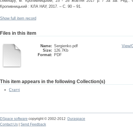
семінару, м. Кропивницький, 25 - 26 жовтня 2017 р. / За заг. Ред..
Кропивницький : КЛА НАУ, 2017. – С. 90 – 91.
Show full item record
Files in this item
Name:
Sergienko.pdf
View/
Size:
126.7Kb
Format:
PDF
This item appears in the following Collection(s)
Статті
DSpace software
copyright © 2002-2012
Duraspace
Contact Us
|
Send Feedback