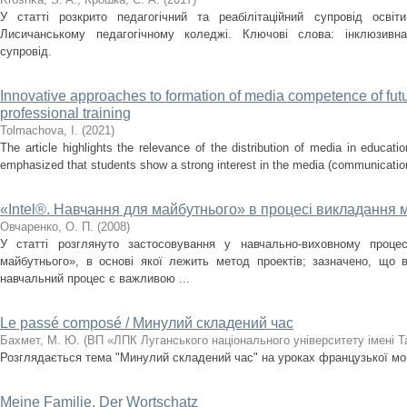
У статті розкрито педагогічний та реабілітаційний супровід осві
Лисичанському педагогічному коледжі. Ключові слова: інклюзивна 
супровід.
Innovative approaches to formation of media competence of futur
professional training
Tolmachova, І.
(
2021
)
The article highlights the relevance of the distribution of media in educationa
emphasized that students show a strong interest in the media (communication
«Intеl®. Навчання для майбутнього» в процесі викладання 
Овчаренко, О. П.
(
2008
)
У статті розглянуто застосовування у навчально-виховному процес
майбутнього», в основі якої лежить метод проектів; зазначено, що 
навчальний процес є важливою ...
Le passé composé / Минулий складений час
Бахмет, М. Ю.
(
ВП «ЛПК Луганського національного університету імені 
Розглядається тема "Минулий складений час" на уроках французької мо
Meine Familie. Der Wortschatz