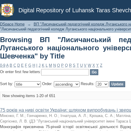
Browsing ВП "Лисичанський педагог
Digital Repository of Luhansk Taras Shevch
університету імені Тараса Шевченка" 
DSpace Home
→
ВП "Лисичанський педагогічний коледж Луганського на
"Лисичанський педагогічний коледж Луганського національного університе
Browsing ВП "Лисичанський пед
Луганського національного універс
Шевченка" by Title
0-9
A
B
C
D
E
F
G
H
I
J
K
L
M
N
O
P
Q
R
S
T
U
V
W
X
Y
Z
Or enter first few letters:
Sort by:
Order:
Results:
Now showing items 1-20 of 651
75 років на ниві освіти України: шляхом випробувань і зве
Мінєнко, Г. М.
;
Гончаренко, Н. О.
;
Ігнатуша, А. Л.
;
Крошка, С. А.
;
Матліна,
Сергієнко, Л. В.
(
ДЗ "Луганський національний університет імені Тараса 
Монографія присвячена 75-річній історії освітянської діяльності Відо