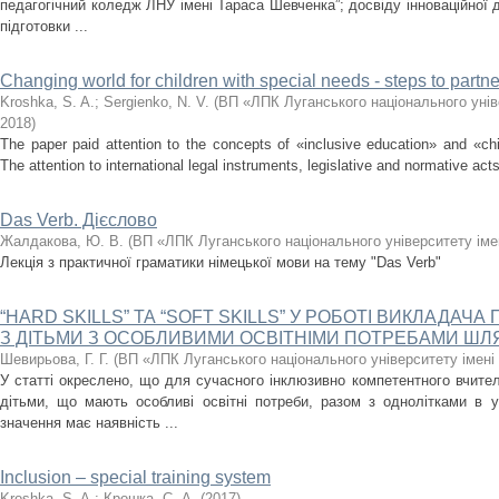
педагогічний коледж ЛНУ імені Тараса Шевченка”; досвіду інноваційної 
підготовки ...
Changing world for children with special needs - steps to partn
Kroshka, S. A.
;
Sergienko, N. V.
(
ВП «ЛПК Луганського національного унів
2018
)
The paper paid attention to the concepts of «inclusive education» and «chi
The attention to international legal instruments, legislative and normative acts 
Das Verb. Дієслово
Жалдакова, Ю. В.
(
ВП «ЛПК Луганського національного університету іме
Лекція з практичної граматики німецької мови на тему "Das Verb"
“HARD SKILLS” ТА “SOFT SKILLS” У РОБОТІ ВИКЛАДА
З ДІТЬМИ З ОСОБЛИВИМИ ОСВІТНІМИ ПОТРЕБАМИ ШЛ
Шевирьова, Г. Г.
(
ВП «ЛПК Луганського національного університету імен
У статті окреслено, що для сучасного інклюзивно компетентного вчите
дітьми, що мають особливі освітні потреби, разом з однолітками в 
значення має наявність ...
Inclusion – special training system
Kroshka, S. A.
;
Крошка, С. А.
(
2017
)