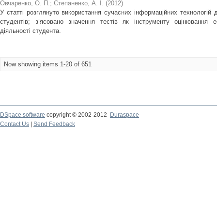
Овчаренко, О. П.
;
Степаненко, А. І.
(
2012
)
У статті розглянуто використання сучасних інформаційних технологій дл
студентів; з’ясовано значення тecтiв як iнcтpyмeнту оцiнювання еф
дiяльностi студента.
Now showing items 1-20 of 651
DSpace software
copyright © 2002-2012
Duraspace
Contact Us
|
Send Feedback