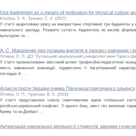
Use badminton as a means of motivation for physical culture an
Kroshka, S. А.
;
Крошка, С. А.
(
2017
)
У статті акцентовано увагу на використанні спортивної гри бадмінтон у
навчального закладу. Розкрито сутність бадмінтону як засобу форму
культурою та ...
А. С. Макаренко про позицію вчителя в процесі навчання і 
Літовка, О. П.
(
ДЗ "Луганський національний університет імені Тараса Ш
У статті проаналізовано змістовий аспект професійно-педагогічної позиці
якість навчальної взаємодії, підкреслено її багатогранний характе
поглядах А. ...
Агресія проти України очима Північноатлантичного альянсу
Літовка, О. П.
;
Чурілова, В. Є.
(
2016
)
У статті представлено спектр симптоматики кризи глобальної сист
російсько-український конфлікт. З одного боку, зміст тез визначає харак
Криму та на Донбасі ...
Активізація навчальної діяльності студентів завдяки сучас