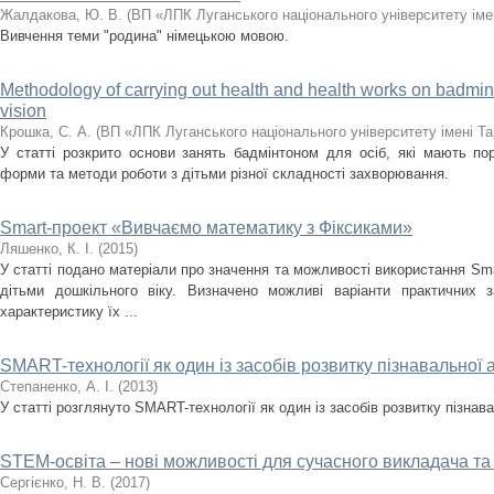
Жалдакова, Ю. В.
(
ВП «ЛПК Луганського національного університету іме
Вивчення теми "родина" німецькою мовою.
Methodology of carrying out health and health works on badminto
vision
Крошка, С. А.
(
ВП «ЛПК Луганського національного університету імені Т
У статті розкрито основи занять бадмінтоном для осіб, які мають по
форми та методи роботи з дітьми різної складності захворювання.
Smart-проект «Вивчаємо математику з Фіксиками»
Ляшенко, К. І.
(
2015
)
У статті подано матеріали про значення та можливості використання Sma
дітьми дошкільного віку. Визначено можливі варіанти практичних 
характеристику їх ...
SMART-технології як один із засобів розвитку пізнавальної а
Степаненко, А. І.
(
2013
)
У статті розглянуто SMART-технології як один із засобів розвитку пізнава
STEM-освіта – нові можливості для сучасного викладача та
Сергієнко, Н. В.
(
2017
)