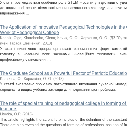
У статті розглядається особлива роль STEM – освіти у підготовці студе
до подальшої освіти після закінчення навчального закладу, аналізуєть
впровадження ...
The Application of Innovative Pedagogical Technologies in the O
Work of Pedagogical College
Kechik, Olga
;
Kharchenko, Olena
;
Кечик, О. О.
;
Харченко, О. О.
(
ДЗ "Луга
імені Тараса Шевченка"
,
2013
)
У статті висвітлено процес організації різноманітних форм самостій
коледжу з іноземної мови засобами інноваційних технологій; виз
професійному становленні ...
The Graduate School as a Powerful Factor of Patriotic Educatio
Karalkina, O.
;
Каралкіна, O. O.
(
2013
)
У статті висвітлено проблему патріотичного виховання сучасної молоді
середніх та вищих учбових закладів для подолання цієї проблеми.
The role of special training of pedagogical college in forming of 
teachers
Litovka, O.P.
(
2013
)
This article highlights the scientific principles of the definition of the substa
There are also revealed the questions of forming of professional position of fut