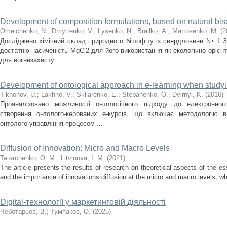
Development of composition formulations, based on natural bisch
Omelchenko, N.
;
Dmytrenko, V.
;
Lysenko, N.
;
Brailko, А.
;
Martosenko, М.
(
2
Досліджено хімічний склад природного бішофіту із свердловини № 1 
достатню насиченість МgСl2 для його використання як екологічно орієнт
для вогнезахисту ...
Development of ontological approach in e-learning when studyi
Tikhonov, U.
;
Lakhno, V.
;
Skliarenko, E.
;
Stepanenko, O.
;
Dvirnyi, K.
(
2016
)
Проаналізовано можливості онтологічного підходу до електронног
створення онтолого-керованих е-курсів, що включає методологію ви
онтолого-управління процесом ...
Diffusion of Innovation: Micro and Macro Levels
Tatarchenko, O. M.
;
Litvinova, I. M.
(
2021
)
The article presents the results of research on theoretical aspects of the es
and the importance of innovations diffusion at the micro and macro levels, whi
Digital-технології у маркетинговій діяльності
Чеботарьов, В.
;
Тумпаков, О.
(
2025
)