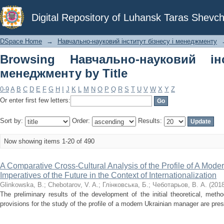
Browsing Навчально-науковий інститу
Digital Repository of Luhansk Taras Shevch
DSpace Home
→
Навчально-науковий інститут бізнесу і менеджменту
Browsing Навчально-науковий ін
менеджменту by Title
0-9
A
B
C
D
E
F
G
H
I
J
K
L
M
N
O
P
Q
R
S
T
U
V
W
X
Y
Z
Or enter first few letters:
Sort by:
Order:
Results:
Now showing items 1-20 of 490
A Comparative Cross‑Cultural Analysis of the Profile of A Mode
Imperatives of the Future in the Context of Internationalization
Glinkowska, B.
;
Chebotarov, V. A.
;
Глінковська, Б.
;
Чеботарьов, В. А.
(
201
The preliminary results of the development of the initial theoretical, meth
provisions for the study of the profile of a modern Ukrainian manager are prese