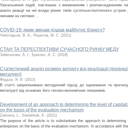
Узагальнення подій, пов’язаних з виникненням і розповсюдженням па
аналіз реакції на неї влади різних типів суспільно-політичного устро
змінами на світових ...
COVID-19: яким змінам піддав майбутнє бізнесу?
Чеботарьов, В. А.
;
Решетов, М. С.
(
2021
)
CТАН ТА ПЕРЕСПЕКТИВИ СУЧАСНОГО РИНКУ МЕДУ
Забегалова, А. І.
;
Браїлко, А. С.
(
2018
)
Cтатистичний аналіз розміру виторгу від реалізації продукц
металургії
Федько, Я. В.
(
2013
)
В статті запропоновано методичний підхід до оцінювання та прогноз
металургії від основних його техніко-економічних показників.
Development of an approach to determining the level of capitali
on the basis of the evaluation mechanism
Zaіtseva, L.
;
Sieriebriak, K.
(
2021
)
The purpose of the article is to substantiate the approach to determining t
enterprises on the basis of the evaluation mechanism. In accordance with the 