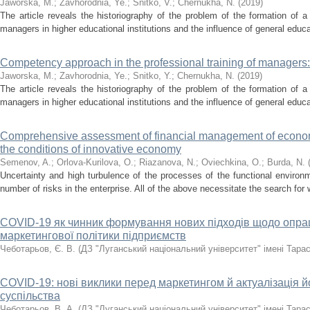
Jaworska, M.
;
Zavhorodnia, Ye.
;
Snitko, V.
;
Chernukha, N.
(
2019
)
The article reveals the historiography of the problem of the formation of 
managers in higher educational institutions and the influence of general educat
Competency approach in the professional training of managers:
Jaworska, M.
;
Zavhorodnia, Ye.
;
Snitko, Y.
;
Chernukha, N.
(
2019
)
The article reveals the historiography of the problem of the formation of 
managers in higher educational institutions and the influence of general educ
Comprehensive assessment of financial management of economic
the conditions of innovative economy
Semenov, A.
;
Orlova-Kurilova, O.
;
Riazanova, N.
;
Ovіechkina, O.
;
Burda, N.
Uncertainty and high turbulence of the processes of the functional environ
number of risks in the enterprise. All of the above necessitate the search for w
COVID-19 як чинник формування нових підходів щодо опрац
маркетингової політики підприємств
Чеботарьов, Є. В.
(
ДЗ "Луганський національний університет" імені Тара
COVID-19: нові виклики перед маркетингом й актуалізація йо
суспільства
Чеботарьов, В. А.
(
ДЗ "Луганський національний університет" імені Тара