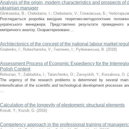
Analysis of the origin, modern characteristics and prospects of d
ukrainian manager
Glinkowska, B.
;
Chebotarov, I.
;
Chebotarov, V.
;
Глінковська, Б.
;
Чеботарьов
Розглядається розробка вихідних теоретико-методологічних положе
українського менеджера. Представлено результати проведеного а
емпіричного аналізу. Охарактеризовано ...
Architectonics of the concept of the national labour market regu
Gnatenko, I.
;
Rubezhanska, V.
;
Гнатенко, І.
;
Рубежанська, В.
(
2018
)
Assessment Process of Economic Expediency for the Interregio
Polish Content
Rohozian, Y.
;
Zablodska, I.
;
Tatarchenko, O.
;
Zavoyskih, Y.
;
Korsakova, O.
(
The urgency of the research problems is determined by several main fa
intensification of the scientific and technological development processes an
...
Calculation of the longevity of elestomeric structural elements
Kosub, Y.
;
Kozub, G.
(
2016
)
Competency approach in the professional training of managers: