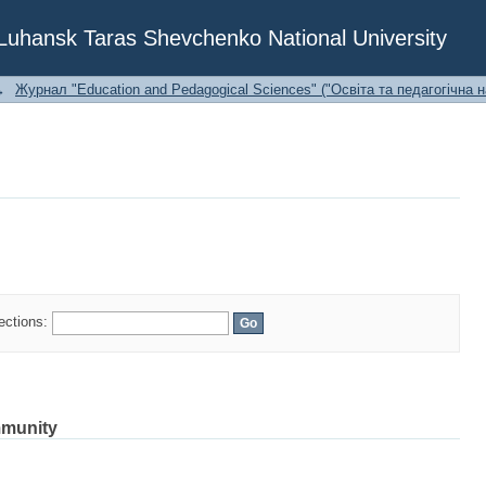
f Luhansk Taras Shevchenko National University
→
Журнал "Education and Pedagogical Sciences" ("Освіта та педагогічна н
lections:
mmunity