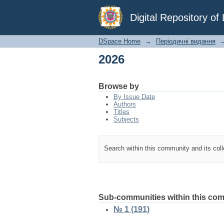
2026
Digital Repository o
DSpace Home
→
Періодичні видання
2026
Browse by
By Issue Date
Authors
Titles
Subjects
Search within this community and its col
Sub-communities within this co
№ 1 (191)