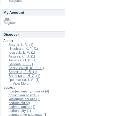
Subjects
My Account
Login
Register
Discover
Author
Batyuk, L. V. (1)
Hildebrant, K. Y. (1)
Krasyuk, L. V. (1)
Авдєєв, С. В. (1)
Анічкіна, О. В. (1)
Бабічев, О. І. (1)
Безгинський, Ю. С. (1)
Бережна, Л. В. (1)
Васиньова, Н. С. (1)
Гречишкіна, І. А. (1)
... View More
Subject
професійна підготовка (4)
дошкільна освіта (2)
командна робота (2)
рефлексія (2)
active learning (1)
authenticity (1)
comparative pedagogy (1)