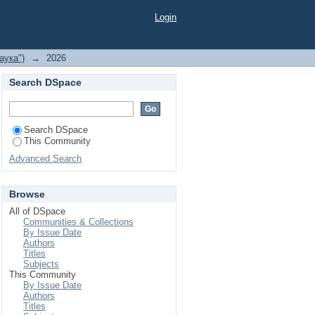
Login
аука")
→
2026
Search DSpace
Search DSpace
This Community
Advanced Search
Browse
All of DSpace
Communities & Collections
By Issue Date
Authors
Titles
Subjects
This Community
By Issue Date
Authors
Titles