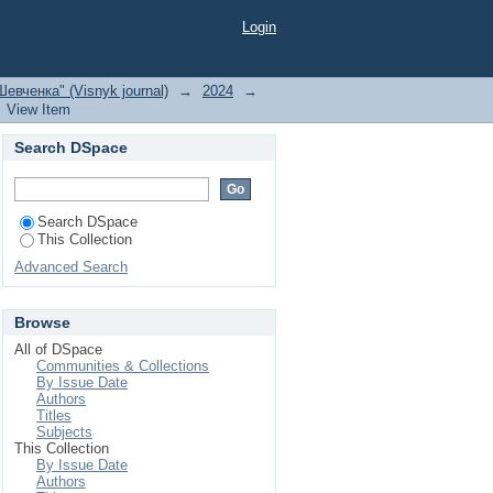
ічі у XVIII ст.
Login
евченка" (Visnyk journal)
→
2024
→
View Item
Search DSpace
Search DSpace
This Collection
Advanced Search
Browse
All of DSpace
Communities & Collections
By Issue Date
Authors
Titles
Subjects
This Collection
By Issue Date
Authors