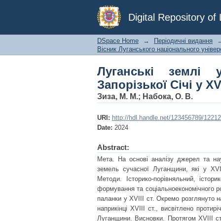
Луганські землі у скл
Digital Repository o
DSpace Home
→
Періодичні видання
Вісник Луганського національного універс
Луганські землі 
Запорізької Січі у XVI
Зиза, М. М.
;
Набока, О. В.
URI:
http://hdl.handle.net/123456789/12212
Date:
2024
Abstract:
Мета. На основі аналізу джерел та нау
земель сучасної Луганщини, які у XVI
Методи. Історико-порівняльний, істори
формування та соціальноекономічного р
паланки у XVIII ст. Окремо розглянуто н
наприкінці XVIII ст., висвітлено прот
Луганщини. Висновки. Протягом XVIII с