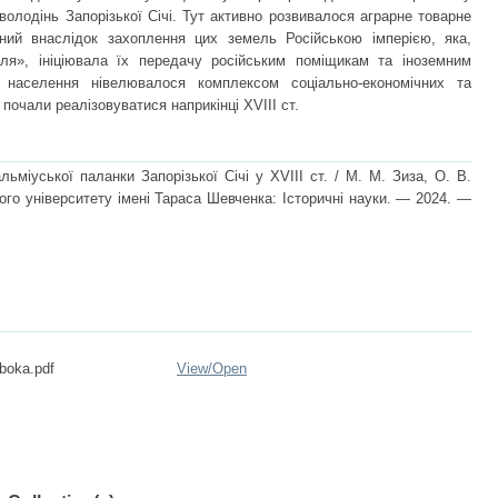
володінь Запорізької Січі. Тут активно розвивалося аграрне товарне
ний внаслідок захоплення цих земель Російською імперією, яка,
ля», ініціювала їх передачу російським поміщикам та іноземним
о населення нівелювалося комплексом соціально-економічних та
 почали реалізовуватися наприкінці XVIII ст.
ьміуської паланки Запорізької Січі у XVIII ст. / М. М. Зиза, О. В.
ого університету імені Тараса Шевченка: Історичні науки. — 2024. —
boka.pdf
View/
Open