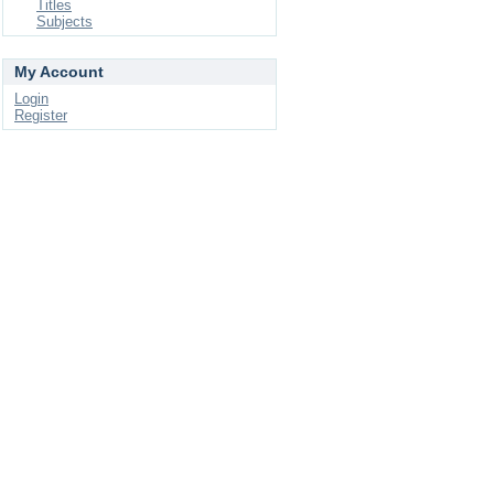
Titles
Subjects
My Account
Login
Register