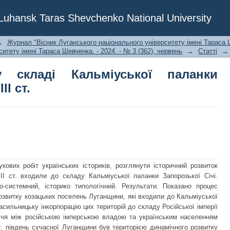
аді Кальміуської паланки Запорізької С
f Luhansk Taras Shevchenko National University
→
Журнал "Вісник Луганського національного університету імені Тараса Ш
итету імені Тараса Шевченка. - 2024. - № 3 (362), червень
→
Статті
→
у складі Кальміуської паланки
II ст.
кових робіт українських істориків, розглянути історичний розвиток
II ст. входили до складу Кальміуської паланки Запорозької Січі.
ко-системний, історико типологічний. Результати. Показано процес
озвитку козацьких поселень Луганщини, які входили до Кальміуської
асильницьку інкорпорацію цих територій до складу Російської імперії
иріччя між російською імперською владою та українським населенням
т. південь сучасної Луганщини був територією динамічного розвитку