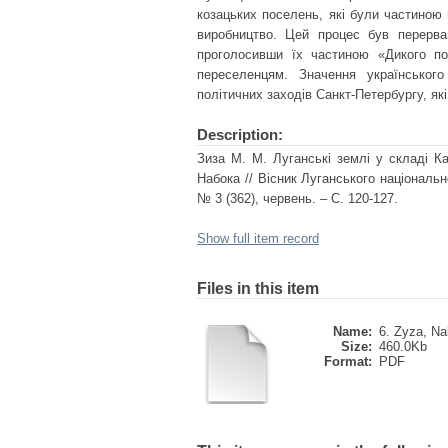
козацьких поселень, які були частиною 
виробництво. Цей процес був перерва
проголосивши їх частиною «Дикого по
переселенцям. Значення українськог
політичних заходів Санкт-Петербургу, які
Description:
Зиза М. М. Луганські землі у складі Кал
Набока // Вісник Луганського національн
№ 3 (362), червень. – С. 120-127.
Show full item record
Files in this item
Name:
6. Zyza, Na
Size:
460.0Kb
Format:
PDF