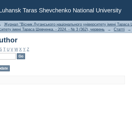
uthor
f Luhansk Taras Shevchenko National University
→
Журнал "Вісник Луганського національного університету імені Тараса Ш
итету імені Тараса Шевченка. - 2024. - № 3 (362), червень
→
Статті
→
uthor
S
T
U
V
W
X
Y
Z