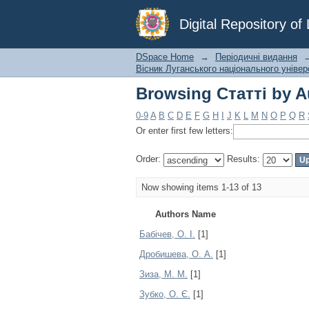
Browsing Статті by A
Digital Repository o
DSpace Home
→
Періодичні видання
Вісник Луганського національного універс
Browsing Статті by A
0-9
A
B
C
D
E
F
G
H
I
J
K
L
M
N
O
P
Q
R
Or enter first few letters:
Order:
Results:
Now showing items 1-13 of 13
Authors Name
Бабічев, О. І.
[1]
Дробишева, О. А.
[1]
Зиза, М. М.
[1]
Зубко, О. Є.
[1]