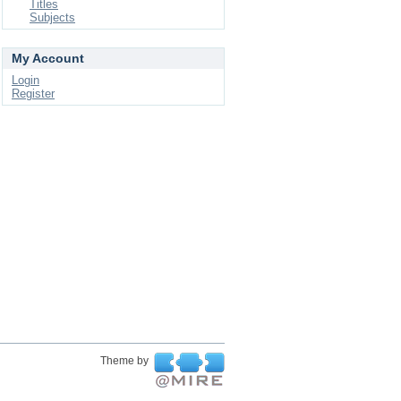
Titles
Subjects
My Account
Login
Register
Theme by