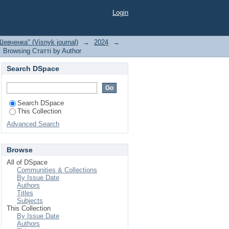
Login
евченка" (Visnyk journal)
→
2024
→
Browsing Статті by Author
Search DSpace
Search DSpace
This Collection
Advanced Search
Browse
All of DSpace
Communities & Collections
By Issue Date
Authors
Titles
Subjects
This Collection
By Issue Date
Authors