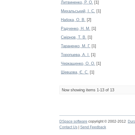
Литвиненко, Р. О.
[1]
Михальський, І. С.
[1]
Набока, О. В.
[2]
Радченко, Н. М.
[1]
Смірнов, Т. В.
[1]
Тараненко, М. Г.
[1]
Торопцева, А. І.
[1]
Черкащенко, О. О.
[1]
Шевцова, Є. С.
[1]
Now showing items 1-13 of 13
DSpace software
copyright © 2002-2012
Dur
Contact Us
|
Send Feedback