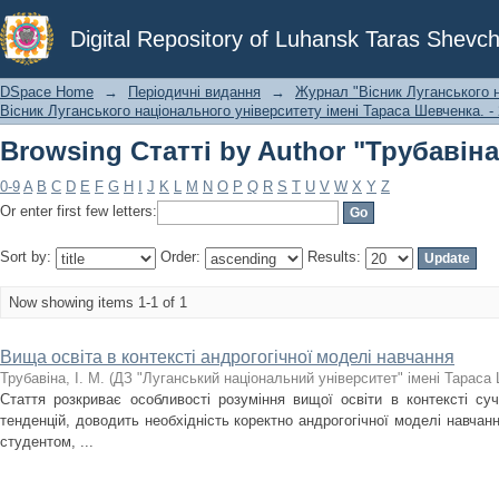
Browsing Статті by Author "Трубавіна,
Digital Repository of Luhansk Taras Shevch
DSpace Home
→
Періодичні видання
→
Журнал "Вісник Луганського н
Вісник Луганського національного університету імені Тараса Шевченка. - 2
Browsing Статті by Author "Трубавіна,
0-9
A
B
C
D
E
F
G
H
I
J
K
L
M
N
O
P
Q
R
S
T
U
V
W
X
Y
Z
Or enter first few letters:
Sort by:
Order:
Results:
Now showing items 1-1 of 1
Вища освіта в контексті андрогогічної моделі навчання
Трубавіна, І. М.
(
ДЗ "Луганський національний університет" імені Тараса
Стаття розкриває особливості розуміння вищої освіти в контексті суч
тенденцій, доводить необхідність коректно андрогогічної моделі навчанн
студентом, ...