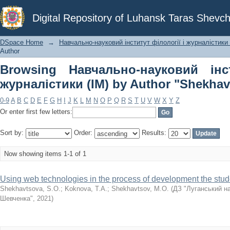
Browsing Навчально-науковий інститу
Digital Repository of Luhansk Taras Shevch
"Shekhavtsova, S.O."
DSpace Home
→
Навчально-науковий інститут філології і журналістики 
Author
Browsing Навчально-науковий інс
журналістики (ІМ) by Author "Shekhav
0-9
A
B
C
D
E
F
G
H
I
J
K
L
M
N
O
P
Q
R
S
T
U
V
W
X
Y
Z
Or enter first few letters:
Sort by:
Order:
Results:
Now showing items 1-1 of 1
Using web technologies in the process of development the studen
Shekhavtsova, S.O.
;
Koknova, T.A.
;
Shekhavtsov, M.O.
(
ДЗ "Луганський на
Шевченка"
,
2021
)