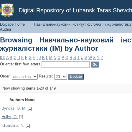
Browsing Навчально-науковий інститу
Digital Repository of Luhansk Taras Shevch
DSpace Home
→
Навчально-науковий інститут філології і журналістики 
Author
Browsing Навчально-науковий інс
журналістики (ІМ) by Author
0-9
A
B
C
D
E
F
G
H
I
J
K
L
M
N
O
P
Q
R
S
T
U
V
W
X
Y
Z
Or enter first few letters:
Order:
Results:
Now showing items 1-20 of 149
Authors Name
Byndas, O. M.
[1]
Hulbs, О.
[1]
Khairulina, N.
[1]