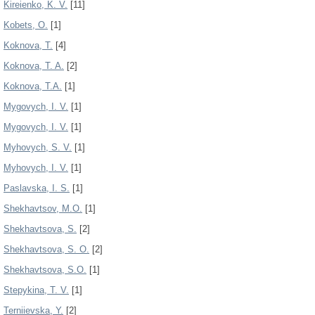
Kireienko, K. V.
[11]
Kobets, O.
[1]
Koknova, T.
[4]
Koknova, T. A.
[2]
Koknova, T.A.
[1]
Mygovych, I. V.
[1]
Mygovych, І. V.
[1]
Myhovych, S. V.
[1]
Myhovych, І. V.
[1]
Paslavska, I. S.
[1]
Shekhavtsov, M.O.
[1]
Shekhavtsova, S.
[2]
Shekhavtsova, S. O.
[2]
Shekhavtsova, S.O.
[1]
Stepykina, T. V.
[1]
Terniievska, Y.
[2]