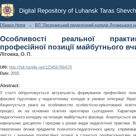
Особливості реальної практик
Digital Repository of Luhansk Taras Shevch
майбутнього вчителя
DSpace Home
→
ВП "Лисичанський педагогічний коледж Луганського на
Особливості реальної практ
професійної позиції майбутнього вч
Літовка, О. П.
URI:
http://hdl.handle.net/123456789/670
Date:
2015
Abstract:
У статті обґрунтовується актуальність формування професійної пози
фахової підготовки у педагогічному коледжі в умовах інтеграції Украї
Акцентується увага на особливостях особистісно-орієнтованої осві
процесі, як на основних освітніх орієнтирах сьогодення. Характер
педагогічного коледжу на позицію майбутнього фахівця. Аналізується з
навчальних дисциплін і програм з різних видів педагогічної практики.
тематичних блоків предметів психолого-педагогічного циклу, спрямова
змісту і значення професійної позиції в структурі професіоналізму 