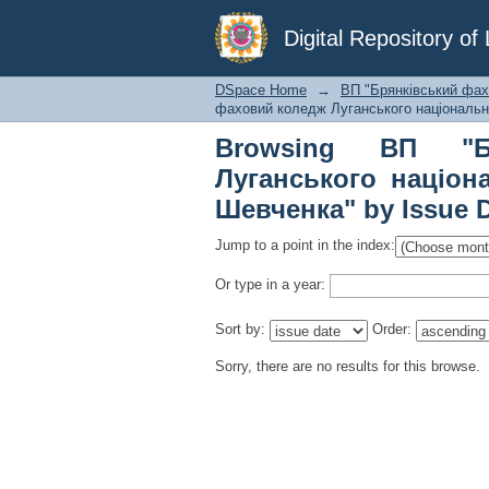
Browsing ВП "Брян
Digital Repository o
університету імені Т
DSpace Home
→
ВП "Брянківський фах
фаховий коледж Луганського національно
Browsing ВП "Б
Луганського націон
Шевченка" by Issue 
Jump to a point in the index:
Or type in a year:
Sort by:
Order:
Sorry, there are no results for this browse.