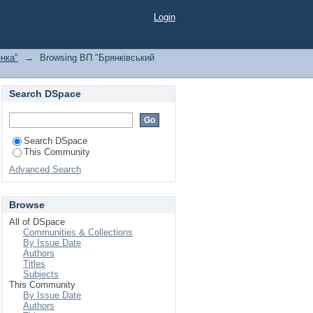
кого національного
Login
нка"
→
Browsing ВП "Брянківський
Search DSpace
Search DSpace
This Community
Advanced Search
Browse
All of DSpace
Communities & Collections
By Issue Date
Authors
Titles
Subjects
This Community
By Issue Date
Authors