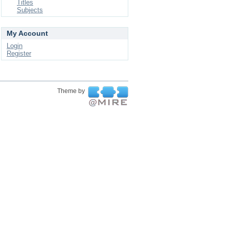
Titles
Subjects
My Account
Login
Register
Theme by