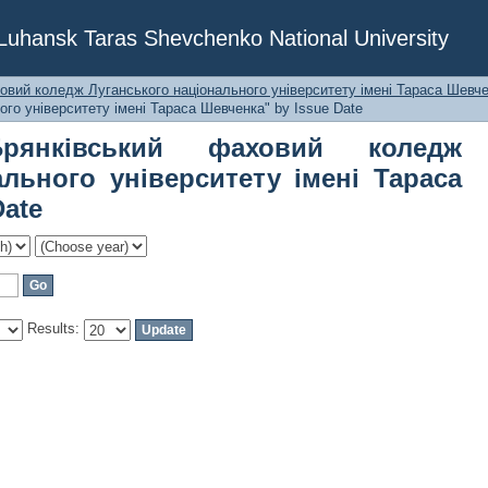
ківський фаховий коледж Лугансь
f Luhansk Taras Shevchenko National University
араса Шевченка" by Issue Date
овий коледж Луганського національного університету імені Тараса Шевче
го університету імені Тараса Шевченка" by Issue Date
рянківський фаховий коледж
ального університету імені Тараса
Date
Results: