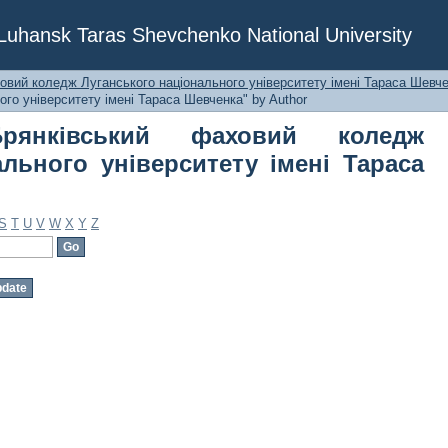
ківський фаховий коледж Лугансь
f Luhansk Taras Shevchenko National University
Тараса Шевченка" by Author
овий коледж Луганського національного університету імені Тараса Шевче
го університету імені Тараса Шевченка" by Author
рянківський фаховий коледж
ального університету імені Тараса
S
T
U
V
W
X
Y
Z