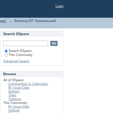
кого національного
Login
нка"
→
Browsing ВП "Брянківський
Search DSpace
Search DSpace
This Community
Advanced Search
Browse
All of DSpace
Communities & Collections
By Issue Date
Authors
Titles
Subjects
This Community
By Issue Date
Authors