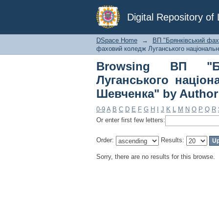
Browsing ВП "Брян
Digital Repository o
університету імені 
DSpace Home
→
ВП "Брянківський фах
фаховий коледж Луганського національно
Browsing ВП "Б
Луганського націон
Шевченка" by Author
0-9
A
B
C
D
E
F
G
H
I
J
K
L
M
N
O
P
Q
R
Or enter first few letters:
Order:
Results:
Sorry, there are no results for this browse.