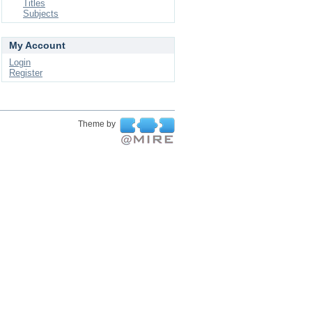
Titles
Subjects
My Account
Login
Register
Theme by