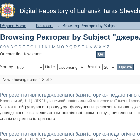
Browsing Ректорат by Subject "джере
Digital Repository of Luhansk Taras Shevch
DSpace Home
→
Ректорат
→
Browsing Ректорат by Subject
Browsing Ректорат by Subject "джере
0-9
A
B
C
D
E
F
G
H
I
J
K
L
M
N
O
P
Q
R
S
T
U
V
W
X
Y
Z
Or enter first few letters:
Sort by:
Order:
Results:
Now showing items 1-2 of 2
Репрезентативність джерельної бази історико- педагогічно
Ваховський, Л.Ц.
(
ДЗ "Луганський національний університет" імені Тара
У статті обґрунтувано процедуру формування репрезентативної джере
дослідження, яка включає три послідовні кроки: пошук, виявлення і п
аналіз соціально-історичного ...
Репрезентативність джерельної бази історико-педагогічног
Ваховський, Л. Ц.
(
ДЗ "Луганський національний університет" імені Тар