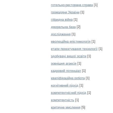
готельно-ресторана справа
[1]
громадяни України
[1]
гібридна війна
[1]
джерельна база
[2]
дослідження
[1]
еволюційна епістемологія
[1]
етапи проєктування технології
[1]
здобувачі вищої освіти
[1]
зовнішня агресія
[1]
кадровий потенціал
[1]
кваліфікаційна робота
[1]
когнітивний підхід
[1]
компетентнісний підхід
[1]
компетентність
[1]
критичне мислення
[5]