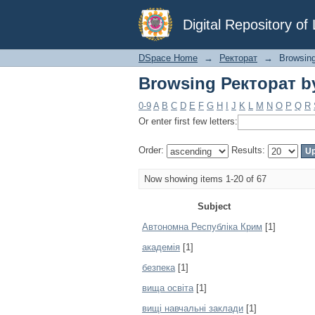
Browsing Ректорат b
Digital Repository o
DSpace Home
→
Ректорат
→
Browsing
Browsing Ректорат b
0-9
A
B
C
D
E
F
G
H
I
J
K
L
M
N
O
P
Q
R
Or enter first few letters:
Order:
Results:
Now showing items 1-20 of 67
Subject
Автономна Республіка Крим
[1]
академія
[1]
безпека
[1]
вища освіта
[1]
вищі навчальні заклади
[1]