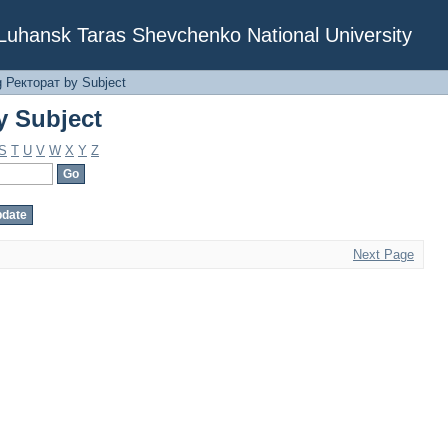
y Subject
f Luhansk Taras Shevchenko National University
 Ректорат by Subject
y Subject
S
T
U
V
W
X
Y
Z
Next Page