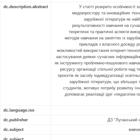
dc.description.abstract
У статті розкрито особливості 
медіапростору та інноваційних техн
зарубіжної літератури як на
результативності навчання на суча
теоретичні та практичні аспекти вик
методів навчання на заняттях із зарубі
прикладів з власного досвіду ро
можливостей використання інтернет-технол
застосування деяких сучасних інформаційни
як інструменту проблемно-пошукового навчан
ресурсу організації спільної роботи над т
проєктів як засобу індивідуалізації освітнь
зарубіжної літератури, що збільшує 
студентів, мотивує потребу розвитку їхн
допомагає реалізації ідеї «педагогіки 
dc.language.iso
dc.publisher
ДЗ "Луганський н
dc.subject
вивче
dc.subject