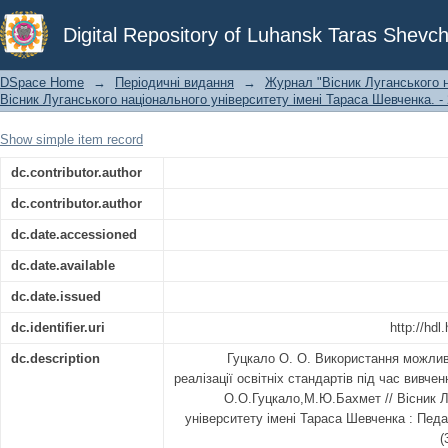
Використання можливостей медіапрос
Digital Repository of Luhansk Taras Shevch
під час вивчення зарубіжної літерат
DSpace Home
→
Періодичні видання
→
Журнал "Вісник Луганського н
Вісник Луганського національного університету імені Тараса Шевченка. - 20
Show simple item record
dc.contributor.author
dc.contributor.author
dc.date.accessioned
dc.date.available
dc.date.issued
dc.identifier.uri
http://hd
dc.description
Гуцкало О. О. Використання можли
реалізації освітніх стандартів під час вивчен
О.О.Гуцкало,М.Ю.Бахмет // Вісник Л
університету імені Тараса Шевченка : Педаг
(