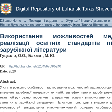
Використання можливостей медіапрос
Digital Repository of Luhansk Taras Shevch
під час вивчення зарубіжної літерат
DSpace Home
→
Періодичні видання
→
Журнал "Вісник Луганського н
Вісник Луганського національного університету імені Тараса Шевченка. - 20
Використання можливостей ме
реалізації освітніх стандартів 
зарубіжної літератури
Гуцкало, О.О.
;
Бахмет, М. Ю.
URI:
http://hdl.handle.net/123456789/5240
Date:
2020
Abstract:
У статті розкрито особливості застосування можливостей медіапростору 
вивчення зарубіжної літератури як найбільш ефективного засобу резу
етапі, обґрунтовано теоретичні та практичні аспекти використання с
заняттях із зарубіжної літератури. На основі прикладів з власного д
можливостей використання інтернет-технологій розкрито особливо