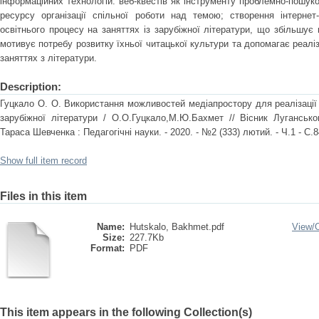
інформаційних технологій: веб-квестів як інструменту проблемно-пошуко
ресурсу організації спільної роботи над темою; створення інтернет-п
освітнього процесу на заняттях із зарубіжної літератури, що збільшує 
мотивує потребу розвитку їхньої читацької культури та допомагає реаліза
заняттях з літератури.
Description:
Гуцкало О. О. Використання можливостей медіапростору для реалізації о
зарубіжної літератури / О.О.Гуцкало,М.Ю.Бахмет // Вісник Луганськог
Тараса Шевченка : Педагогічні науки. - 2020. - №2 (333) лютий. - Ч.1 - С.8
Show full item record
Files in this item
Name:
Hutskalo, Bakhmet.pdf
View/
Size:
227.7Kb
Format:
PDF
This item appears in the following Collection(s)