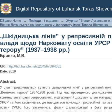
„Шкідницька лінія” у репресивній п
Digital Repository of Luhansk Taras Shevch
освіти УРСР за доби „Великого терор
DSpace Home
→
Періодичні видання
→
Журнал "Вісник Луганського н
Вісник Луганського національного університету імені Тараса Шевченка. - 
„Шкідницька лінія” у репресивній п
влади щодо Наркомату освіти УРСР 
терору” (1937–1938 рр.)
Бривко, М.В.
URI:
http://hdl.handle.net/123456789/4651
Date:
2019
Abstract:
У статті розкривається сутність „шкідницької лінії” у репресивній пол
„Великого терору” 1937-1938 років. Під час проведеного дослідження
кримінальні справи репресованих, інші архівні й документальні матеріа
УРСР та його керівництва, де наводяться приклади професійної так зван
освіти УРСР, його заступників, факти фальсифікації з боку репре