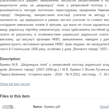
узагальнюється предмет звинувачень, висунутих репресованим в зазн
акцентуючи увагу на „шкідницьку” лінію у репресивній політиці з 
різноманітність методів політичних переслідувань працівників Нарк
терору”. Наприклад, використання атестації учителів як методу 
належністю, що відбувалося в умовах нестачі учителів та слабкої якос
складання навчальних планів й програм, що мали не тільки задовольнят
вищу радянську партійну номенклатуру, котра здійснювала постійний іде
освіти не рахуючись із особливостями української радянської освіт
висновку, що висунуті органами НКВС звинувачення, наведені у дані
демонструють нехтування органами НКВС прав людини, які захищалися
числі й Сталінською 1936 року, особливо у добу „Великого терору” 1937–
Description:
Бривко М.В. „Шкідницька лінія” у репресивній політиці радянської в
доби „Великого терору” (1937–1938 рр.) / М.В. Бривко // Вісник Луганськ
Тараса Шевченка : Історичні науки. - 2019. - № 8 (331), листопад. - С. 26-
Show full item record
Files in this item
Name:
Бривко.pdf
View/