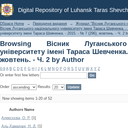
Browsing Вісник Луганського нац
Digital Repository of Luhansk Taras Shevch
Шевченка. - 2015. - № 7 (296), жовтень
DSpace Home
→
Періодичні видання
→
Журнал "Вісник Луганського н
Вісник Луганського національного університету імені Тараса Шевченка. - 2
університету імені Тараса Шевченка. - 2015. - № 7 (296), жовтень. - Ч. 2 b
Browsing Вісник Луганського
університету імені Тараса Шевченка. -
жовтень. - Ч. 2 by Author
0-9
A
B
C
D
E
F
G
H
I
J
K
L
M
N
O
P
Q
R
S
T
U
V
W
X
Y
Z
Or enter first few letters:
Order:
Results:
Now showing items 1-20 of 52
Authors Name
Алексєєва, О. Р.
[1]
Аль-Хамадані, Н. Д.
[1]