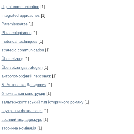
digital communication
[1]
integrated approaches
[1]
Paremiensätze
[1]
Phraseologismen
[1]
rhetorical techniques
[1]
strategic communication
[1]
Übersetzung
[1]
Übersetzungsstrategien
[1]
антропоморфний персонаж
[1]
Б. Антоненко-Давидович
[1]
біномінальні конструкції
[1]
вальтер-скоттівський тип історичного роману
[1]
внутрішня фокалізація
[1]
воєнний медіадискурс
[1]
вторинна номінація
[1]