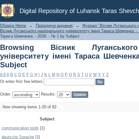
Browsing Вісник Луганського нац
Digital Repository of Luhansk Taras Shevch
Шевченка. - 2026. - № 1 by Subject
DSpace Home
→
Періодичні видання
→
Журнал "Вісник Луганського н
Вісник Луганського національного університету імені Тараса Шевченка. - 
Тараса Шевченка. - 2026. - № 1 by Subject
Browsing Вісник Луганського
університету імені Тараса Шевченка
Subject
0-9
A
B
C
D
E
F
G
H
I
J
K
L
M
N
O
P
Q
R
S
T
U
V
W
X
Y
Z
Or enter first few letters:
Order:
Results:
Now showing items 1-20 of 82
Subject
communication tools
[1]
deutsche Sprache
[1]