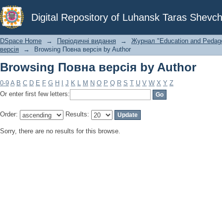
Browsing Повна версія by Author
Digital Repository of Luhansk Taras Shevch
DSpace Home
→
Періодичні видання
→
Журнал "Education and Pedagog
версія
→
Browsing Повна версія by Author
Browsing Повна версія by Author
0-9
A
B
C
D
E
F
G
H
I
J
K
L
M
N
O
P
Q
R
S
T
U
V
W
X
Y
Z
Or enter first few letters:
Order:
Results:
Sorry, there are no results for this browse.