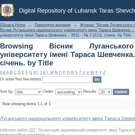
Browsing Вісник Луганського нац
Digital Repository of Luhansk Taras Shevch
Шевченка. - 2011. - № 2 (213), січень. b
DSpace Home
→
Періодичні видання
→
Журнал "Вісник Луганського н
Вісник Луганського національного університету імені Тараса Шевченка. - 2
університету імені Тараса Шевченка. - 2011. - № 2 (213), січень. by Title
Browsing Вісник Луганського
університету імені Тараса Шевченка. -
січень. by Title
0-9
A
B
C
D
E
F
G
H
I
J
K
L
M
N
O
P
Q
R
S
T
U
V
W
X
Y
Z
Or enter first few letters:
Sort by:
Order:
Results:
Now showing items 1-1 of 1
Луганського національного університету імені Тараса Шевченк
Unknown author
(
ДЗ "Луганський національний університет імені Тараса 