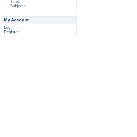
Titles
Subjects
My Account
Login
Register