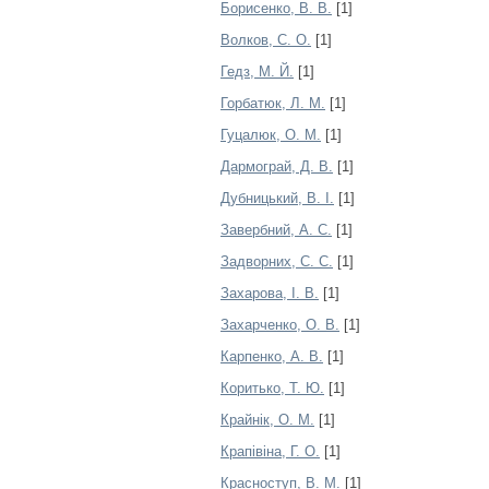
Борисенко, В. В.
[1]
Волков, С. О.
[1]
Гедз, М. Й.
[1]
Горбатюк, Л. М.
[1]
Гуцалюк, О. М.
[1]
Дармограй, Д. В.
[1]
Дубницький, В. І.
[1]
Завербний, А. С.
[1]
Задворних, С. С.
[1]
Захарова, І. В.
[1]
Захарченко, О. В.
[1]
Карпенко, А. В.
[1]
Коритько, Т. Ю.
[1]
Крайнік, О. М.
[1]
Крапівіна, Г. О.
[1]
Красноступ, В. М.
[1]