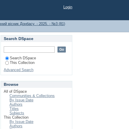
Login
ний вісник Донбасу. - 2025. - №3 (81)
Search DSpace
Search DSpace
This Collection
Advanced Search
Browse
All of DSpace
Communities & Collections
By Issue Date
Authors
Titles
Subjects
This Collection
By Issue Date
Authors