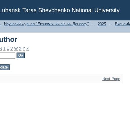
uthor
f Luhansk Taras Shevchenko National University
→
Науковий журнал "Економічний вісник Донбасу"
→
2025
→
Економіч
uthor
S
T
U
V
W
X
Y
Z
Next Page