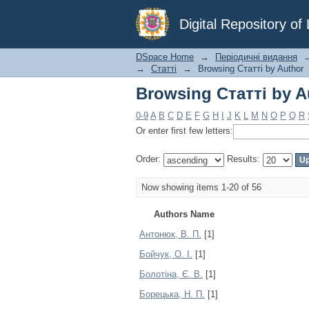
Browsing Статті by A
Digital Repository o
DSpace Home
→
Періодичні видання
→
Статті
→
Browsing Статті by Author
Browsing Статті by A
0-9
A
B
C
D
E
F
G
H
I
J
K
L
M
N
O
P
Q
R
Or enter first few letters:
Order:
Results:
Now showing items 1-20 of 56
Authors Name
Антонюк, В. П.
[1]
Бойчук, О. І.
[1]
Болотіна, Є. В.
[1]
Борецька, Н. П.
[1]