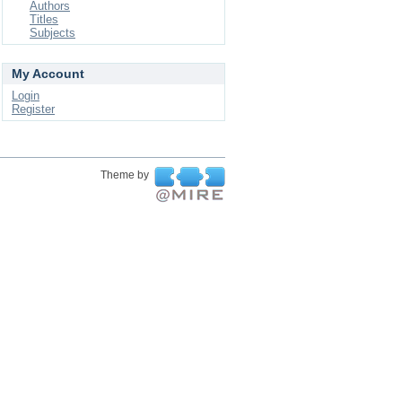
Authors
Titles
Subjects
My Account
Login
Register
Theme by