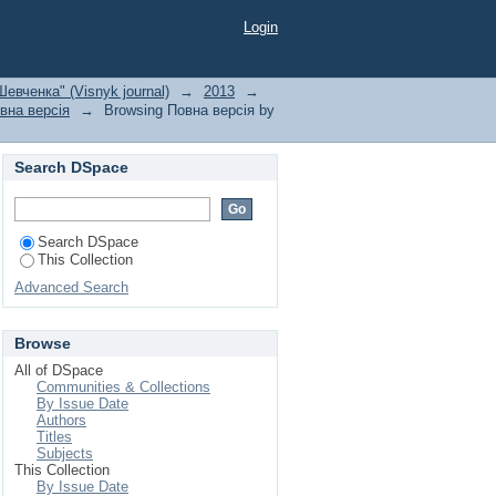
Login
евченка" (Visnyk journal)
→
2013
→
вна версія
→
Browsing Повна версія by
Search DSpace
Search DSpace
This Collection
Advanced Search
Browse
All of DSpace
Communities & Collections
By Issue Date
Authors
Titles
Subjects
This Collection
By Issue Date