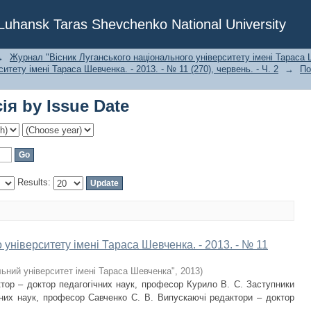
я by Issue Date
f Luhansk Taras Shevchenko National University
→
Журнал "Вісник Луганського національного університету імені Тараса Ш
итету імені Тараса Шевченка. - 2013. - № 11 (270), червень. - Ч. 2
→
По
я by Issue Date
Results:
 університету імені Тараса Шевченка. - 2013. - № 11
ьний університет імені Тараса Шевченка"
,
2013
)
р – доктор педагогічних наук, професор Курило В. С. Заступники
чних наук, професор Савченко С. В. Випускаючі редактори – доктор