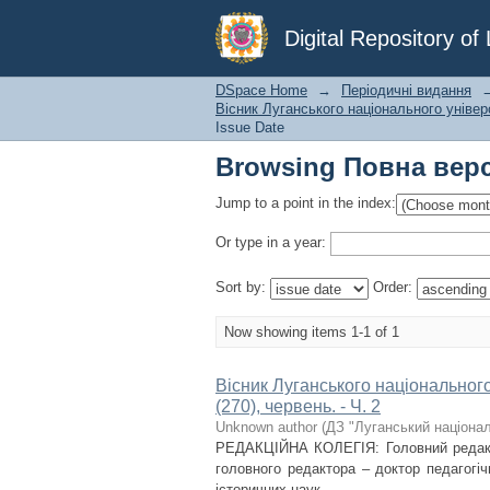
Browsing Повна версі
Digital Repository o
DSpace Home
→
Періодичні видання
Вісник Луганського національного універс
Issue Date
Browsing Повна версі
Jump to a point in the index:
Or type in a year:
Sort by:
Order:
Now showing items 1-1 of 1
Вісник Луганського національного
(270), червень. - Ч. 2
Unknown author
(
ДЗ "Луганський націонал
РЕДАКЦІЙНА КОЛЕГІЯ: Головний редакто
головного редактора – доктор педагогі
історичних наук, ...