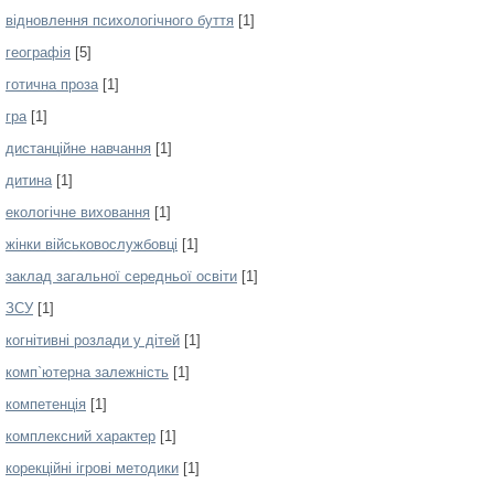
відновлення психологічного буття
[1]
географія
[5]
готична проза
[1]
гра
[1]
дистанційне навчання
[1]
дитина
[1]
екологічне виховання
[1]
жінки військовослужбовці
[1]
заклад загальної середньої освіти
[1]
ЗСУ
[1]
когнітивні розлади у дітей
[1]
комп`ютерна залежність
[1]
компетенція
[1]
комплексний характер
[1]
корекційні ігрові методики
[1]