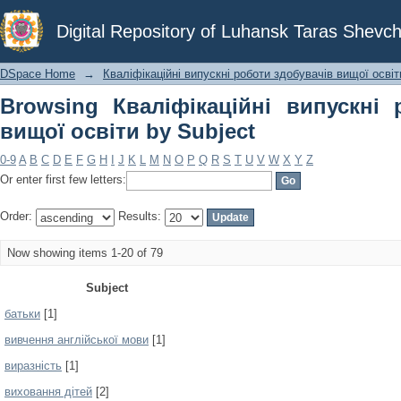
Browsing Кваліфікаційні випускні ро
Digital Repository of Luhansk Taras Shevch
DSpace Home
→
Кваліфікаційні випускні роботи здобувачів вищої освіт
Browsing Кваліфікаційні випускні 
вищої освіти by Subject
0-9
A
B
C
D
E
F
G
H
I
J
K
L
M
N
O
P
Q
R
S
T
U
V
W
X
Y
Z
Or enter first few letters:
Order:
Results:
Now showing items 1-20 of 79
Subject
батьки
[1]
вивчення англійської мови
[1]
виразність
[1]
виховання дітей
[2]