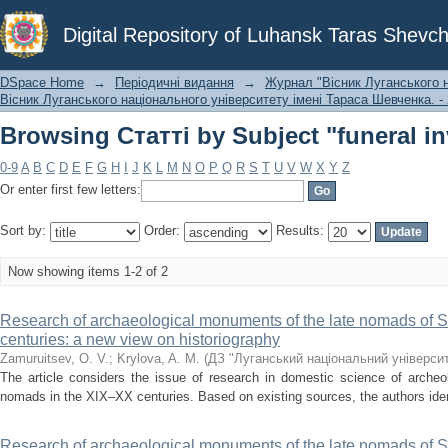
Browsing Статті by Subject "funeral i
Digital Repository of Luhansk Taras Shevch
DSpace Home
→
Періодичні видання
→
Журнал "Вісник Луганського н
Вісник Луганського національного університету імені Тараса Шевченка. - 
Browsing Статті by Subject "funeral i
0-9
A
B
C
D
E
F
G
H
I
J
K
L
M
N
O
P
Q
R
S
T
U
V
W
X
Y
Z
Or enter first few letters:
Sort by:
Order:
Results:
Now showing items 1-2 of 2
Research of archaeological monuments of the late nomads of 
centuries: a new view on historiography
Zamuruitsev, O. V.
;
Krylova, A. M.
(
ДЗ "Луганський національний університ
The article considers the issue of research in domestic science of archeo
nomads in the XIX–XX centuries. Based on existing sources, the authors ident
Research of archaeological monuments of the late nomads of 