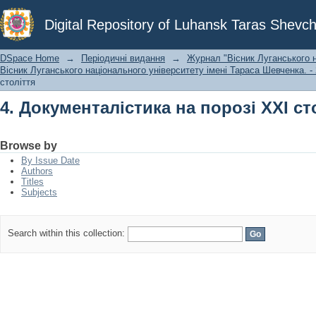
4. Документалістика на порозі ХХІ ст
Digital Repository of Luhansk Taras Shevch
DSpace Home
→
Періодичні видання
→
Журнал "Вісник Луганського н
Вісник Луганського національного університету імені Тараса Шевченка. - 2
століття
4. Документалістика на порозі ХХІ ст
Browse by
By Issue Date
Authors
Titles
Subjects
Search within this collection: