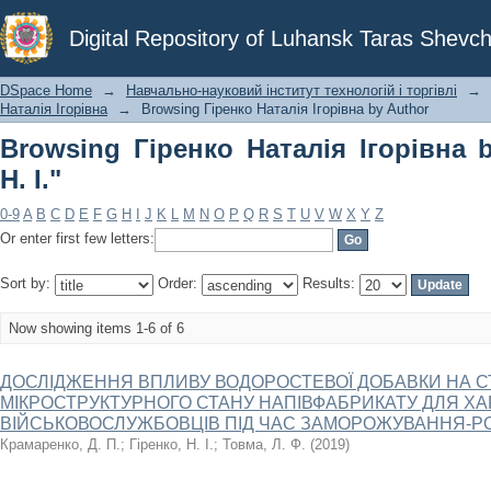
Browsing Гіренко Наталія Ігорівна by 
Digital Repository of Luhansk Taras Shevch
DSpace Home
→
Навчально-науковий інститут технологій і торгівлі
→
Наталія Ігорівна
→
Browsing Гіренко Наталія Ігорівна by Author
Browsing Гіренко Наталія Ігорівна b
Н. І."
0-9
A
B
C
D
E
F
G
H
I
J
K
L
M
N
O
P
Q
R
S
T
U
V
W
X
Y
Z
Or enter first few letters:
Sort by:
Order:
Results:
Now showing items 1-6 of 6
ДОСЛІДЖЕННЯ ВПЛИВУ ВОДОРОСТЕВОЇ ДОБАВКИ НА С
МІКРОСТРУКТУРНОГО СТАНУ НАПІВФАБРИКАТУ ДЛЯ Х
ВІЙСЬКОВОСЛУЖБОВЦІВ ПІД ЧАС ЗАМОРОЖУВАННЯ-
Крамаренко, Д. П.
;
Гіренко, Н. І.
;
Товма, Л. Ф.
(
2019
)