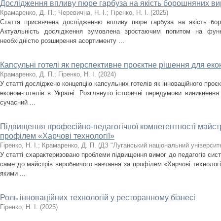
Дослідження впливу пюре гарбуза на якість борошняних ви
Крамаренко, Д. П.
;
Черевична, Н. І.
;
Гіренко, Н. І.
(
2025
)
Стаття присвячена дослідженню впливу пюре гарбуза на якість бор
Актуальність дослідження зумовлена зростаючим попитом на функ
необхідністю розширення асортименту ...
Капсульні готелі як перспективне проєктне рішення для еко
Крамаренко, Д. П.
;
Гіренко, Н. І.
(
2024
)
У статті досліджено концепцію капсульних готелів як інноваційного проє
економ-готелів в Україні. Розглянуто історичні передумови виникнення
сучасний ...
Підвищення професійно-педагогічної компетентності майст
профілем «Харчові технології»
Гіренко, Н. І.
;
Крамаренко, Д. П.
(
ДЗ "Луганський національний університ
У статті схарактеризовано проблеми підвищення вимог до педагогів сист
саме до майстрів виробничого навчання за профілем «Харчові технологі
якими ...
Роль інноваційних технологій у ресторанному бізнесі
Гіренко, Н. І.
(
2025
)