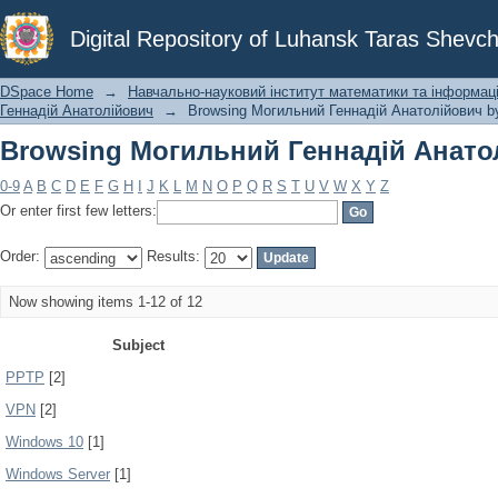
Browsing Могильний Геннадій Анатол
Digital Repository of Luhansk Taras Shevch
DSpace Home
→
Навчально-науковий інститут математики та інформаці
Геннадій Анатолійович
→
Browsing Могильний Геннадій Анатолійович b
Browsing Могильний Геннадій Анатол
0-9
A
B
C
D
E
F
G
H
I
J
K
L
M
N
O
P
Q
R
S
T
U
V
W
X
Y
Z
Or enter first few letters:
Order:
Results:
Now showing items 1-12 of 12
Subject
PPTP
[2]
VPN
[2]
Windows 10
[1]
Windows Server
[1]