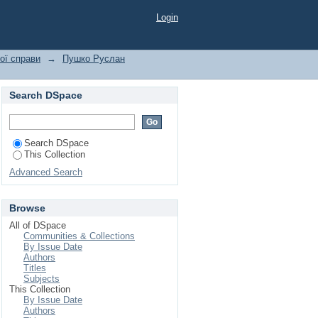
Login
кої справи
→
Пушко Руслан
Search DSpace
Search DSpace
This Collection
Advanced Search
Browse
All of DSpace
Communities & Collections
By Issue Date
Authors
Titles
Subjects
This Collection
By Issue Date
Authors