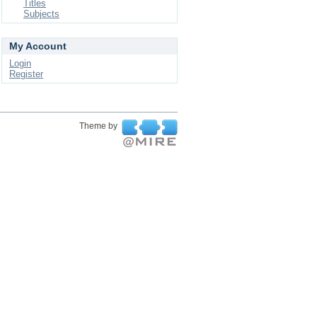
Titles
Subjects
My Account
Login
Register
Theme by