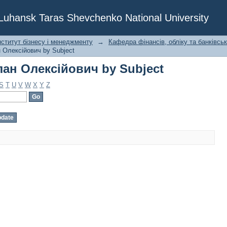
ан Олексійович by Subject
f Luhansk Taras Shevchenko National University
нститут бізнесу і менеджменту
→
Кафедра фінансів, обліку та банківсь
 Олексійович by Subject
ан Олексійович by Subject
S
T
U
V
W
X
Y
Z