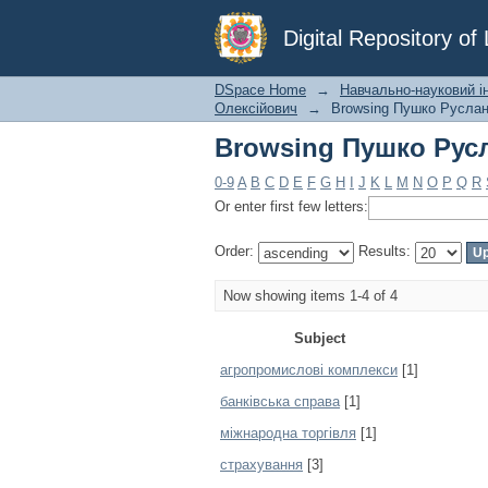
Browsing Пушко Русл
Digital Repository o
DSpace Home
→
Навчально-науковий і
Олексійович
→
Browsing Пушко Руслан
Browsing Пушко Русл
0-9
A
B
C
D
E
F
G
H
I
J
K
L
M
N
O
P
Q
R
Or enter first few letters:
Order:
Results:
Now showing items 1-4 of 4
Subject
агропромислові комплекси
[1]
банківська справа
[1]
міжнародна торгівля
[1]
страхування
[3]