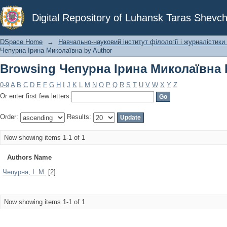
Browsing Чепурна Ірина Миколаївна 
Digital Repository of Luhansk Taras Shevch
DSpace Home
→
Навчально-науковий інститут філології і журналістики 
Чепурна Ірина Миколаївна by Author
Browsing Чепурна Ірина Миколаївна 
0-9
A
B
C
D
E
F
G
H
I
J
K
L
M
N
O
P
Q
R
S
T
U
V
W
X
Y
Z
Or enter first few letters:
Order:
Results:
Now showing items 1-1 of 1
Authors Name
Чепурна, І. М.
[2]
Now showing items 1-1 of 1