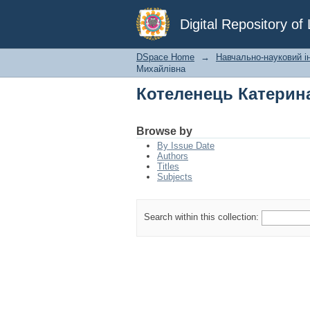
Котеленець Катерин
Digital Repository o
DSpace Home
→
Навчально-науковий ін
Михайлівна
Котеленець Катерин
Browse by
By Issue Date
Authors
Titles
Subjects
Search within this collection: