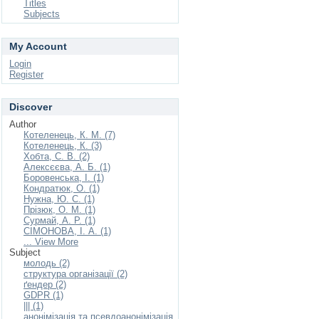
Titles
Subjects
My Account
Login
Register
Discover
Author
Котеленець, К. М. (7)
Котеленець, К. (3)
Хобта, С. В. (2)
Алексєєва, А. Б. (1)
Боровенська, І. (1)
Кондратюк, О. (1)
Нужна, Ю. С. (1)
Прізюк, О. М. (1)
Сурмай, А. Р. (1)
СІМОНОВА, І. А. (1)
... View More
Subject
молодь (2)
структура організації (2)
ґендер (2)
GDPR (1)
||| (1)
анонімізація та псевдоанонімізація