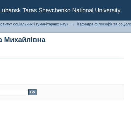
а Михайлівна
f Luhansk Taras Shevchenko National University
ститут соціальних і гуманітарних наук
→
Кафедра філософії та соціоло
а Михайлівна