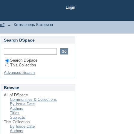
Login
гії
→
Котеленець Катерина
Search DSpace
Search DSpace
This Collection
Advanced Search
Browse
All of DSpace
Communities & Collections
By Issue Date
Authors
Titles
Subjects
This Collection
By Issue Date
Authors