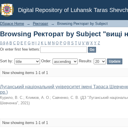
Browsing Ректорат by Subject "вищі 
Digital Repository of Luhansk Taras Shevch
DSpace Home
→
Ректорат
→
Browsing Ректорат by Subject
Browsing Ректорат by Subject "вищі 
0-9
A
B
C
D
E
F
G
H
I
J
K
L
M
N
O
P
Q
R
S
T
U
V
W
X
Y
Z
Or enter first few letters:
Sort by:
Order:
Results:
Now showing items 1-1 of 1
Луганський національний університет імені Тараса Шевченка 
рр.)
Курило, В. С.
;
Климов, А. О.
;
Савченко, С. В.
(
ДЗ "Луганський національн
Шевченка"
,
2021
)
Now showing items 1-1 of 1