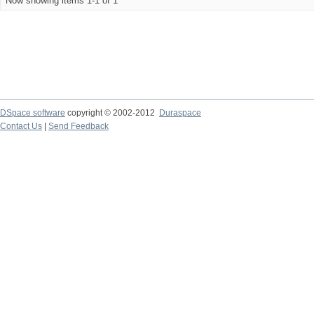
Now showing items 1-1 of 1
DSpace software
copyright © 2002-2012
Duraspace
Contact Us
|
Send Feedback