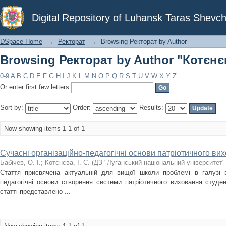
Browsing Ректорат by Author "Котєнєва
Digital Repository of Luhansk Taras Shevch
DSpace Home
→
Ректорат
→
Browsing Ректорат by Author
Browsing Ректорат by Author "Котєнєва
0-9
A
B
C
D
E
F
G
H
I
J
K
L
M
N
O
P
Q
R
S
T
U
V
W
X
Y
Z
Or enter first few letters:
Sort by:
Order:
Results:
Now showing items 1-1 of 1
Сучасні організаційно-педагогічні основи патріотичного ви
Бабічев, О. І.
;
Котєнєва, І. С.
(
ДЗ "Луганський національний університет"
Стаття присвячена актуальній для вищої школи проблемі в галузі ви
педагогічні основи створення системи патріотичного виховання студе
статті представлено ...