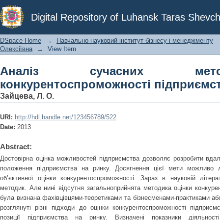
Аналіз сучасних методів оцінки ко
Digital Repository of Luhansk Taras Shevch
DSpace Home
→
Навчально-науковий інститут бізнесу і менеджменту
Олексіївна
→
View Item
Аналіз сучасних мет
конкурентоспроможності підприємс
Зайцева, Л. О.
URI:
http://hdl.handle.net/123456789/522
Date:
2013
Abstract:
Достовірна оцінка можливостей підприємства дозволяє розробити вдалу
положення підприємства на ринку. Досягнення цієї мети можливо л
об’єктивної оцінки конкурентоспроможності. Зараз в науковій літера
методик. Але нині відсутня загальноприйнята методика оцінки конкуре
була визнана фахівцівцями-теоретиками та бізнесменами-практиками аб
розглянуті різні підходи до оцінки конкурентоспроможності підприє
позиції підприємства на ринку. Визначені показники діяльнос