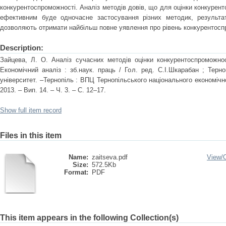
конкурентоспроможності. Аналіз методів довів, що для оцінки конкурен
ефективним буде одночасне застосування різних методик, результ
дозволяють отримати найбільш повне уявлення про рівень конкурентосп
Description:
Зайцева, Л. О. Аналіз сучасних методів оцінки конкурентоспроможнос
Економічний аналіз : зб.наук. праць / Гол. ред. С.І.Шкарабан ; Терн
університет. –Тернопіль : ВПЦ Тернопільського національного економічн
2013. – Вип. 14. – Ч. 3. – С. 12–17.
Show full item record
Files in this item
Name:
zaitseva.pdf
View/
Size:
572.5Kb
Format:
PDF
This item appears in the following Collection(s)