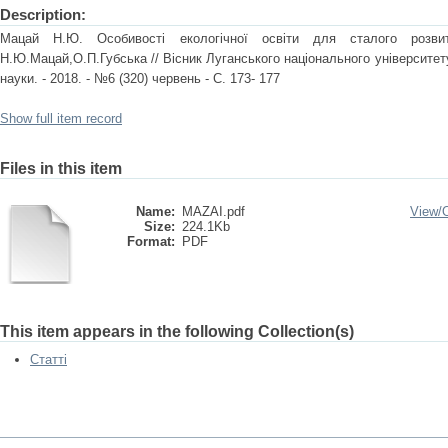
Description:
Мацай Н.Ю. Особивості екологічної освіти для сталого розв
Н.Ю.Мацай,О.П.Губська // Вісник Луганського національного університету
науки. - 2018. - №6 (320) червень - С. 173- 177
Show full item record
Files in this item
Name:
MAZAI.pdf
View/
Size:
224.1Kb
Format:
PDF
This item appears in the following Collection(s)
Статті