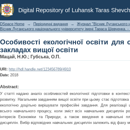
Особивості екологічної освіти для с
Digital Repository of Luhansk Taras Shevch
DSpace Home
→
Періодичні видання
→
Журнал "Вісник Луганського н
Вісник Луганського національного університету імені Тараса Шевченка. - 
Особивості екологічної освіти для 
закладах вищої освіти
Мацай, Н.Ю.
;
Губська, О.П.
URI:
http://hdl.handle.net/123456789/4910
Date:
2018
Abstract:
У статті надано аналіз особливостей екологічної підготовки в контек
розвитку. Нагальним завданням вищої освіти при цьому стає підготовка 
екологічно доцільно вирішувати професійні завдання. Для реалізації 
всього навчального процесу, коли зміст всіх навчальних дисциплін ро
інтересів Економіки та Природи, а також введення в навчальні пл
дисциплін. Вибір відповідних навчальних дисциплін залежить від фаху м