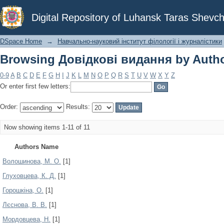
Browsing Довідкові видання by Auth
Digital Repository of Luhansk Taras Shevch
DSpace Home
→
Навчально-науковий інститут філології і журналістики
Browsing Довідкові видання by Auth
0-9
A
B
C
D
E
F
G
H
I
J
K
L
M
N
O
P
Q
R
S
T
U
V
W
X
Y
Z
Or enter first few letters:
Order:
Results:
Now showing items 1-11 of 11
Authors Name
Волошинова, М. О.
[1]
Глуховцева, К. Д.
[1]
Горошкіна, О.
[1]
Лєснова, В. В.
[1]
Мордовцева, Н.
[1]