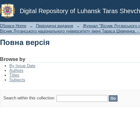
Повна версія
Digital Repository of Luhansk Taras Shevch
DSpace Home
→
Періодичні видання
→
Журнал "Вісник Луганського н
Вісник Луганського національного університету імені Тараса Шевченка. - 
Повна версія
Browse by
By Issue Date
Authors
Titles
Subjects
Search within this collection: