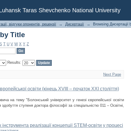
by Title
f Luhansk Taras Shevchenko National University
ції, відгуки опонентів, рецензії
→
Дисертації
→
Browsing Дисертації b
by Title
S
T
U
V
W
X
Y
Z
Results:
Next Page
вропейської освіти (кінець XVIII – початок ХХІ століття)
вича на тему "Болонський університет у генезі європейської освіти
ля здобуття ступеня доктора філософії за спеціальністю 011 – Освітні,
інструмента реалізації концепції STEM-освіти у процесі
атематики