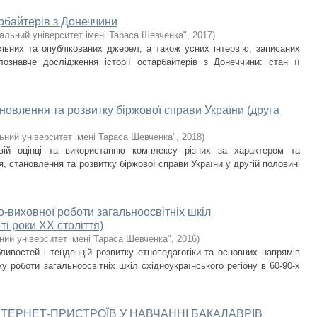
арбайтерів з Донеччини
альний університет імені Тараса Шевченка"
,
2017
)
хівних та опублікованих джерел, а також усних інтерв’ю, записаних
ознавче дослідження історії остарбайтерів з Донеччини: стан її
ановлення та розвитку біржової справи України (друга
ьний університет імені Тараса Шевченка"
,
2018
)
овій оцінці та використанню комплексу різних за характером та
, становлення та розвитку біржової справи України у другій половині
-виховної роботи загальноосвітніх шкіл
ті роки ХХ століття)
ний університет імені Тараса Шевченка"
,
2016
)
ивостей і тенденцій розвитку етнопедагогіки та основних напрямів
ку роботи загальноосвітніх шкіл східноукраїнського регіону в 60-90-х
ТЕРНЕТ-ПРИСТРОЇВ У НАВЧАННІ БАКАЛАВРІВ