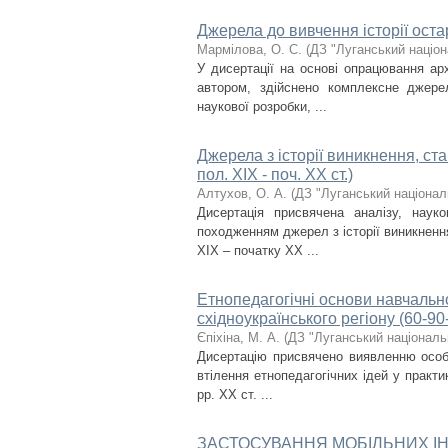
Джерела до вивчення історії ост
Мармілова, О. С.
(
ДЗ "Луганський націон
У дисертації на основі опрацювання ар
автором, здійснено комплексне джерел
наукової розробки, ...
Джерела з історії виникнення, ст
пол. ХІХ - поч. ХХ ст.)
Алтухов, О. А.
(
ДЗ "Луганський націонал
Дисертація присвячена аналізу, наук
походженням джерел з історії виникнення
ХІХ – початку ХХ ...
Етнопедагогічні основи навчально
східноукраїнського регіону (60-90-
Єпіхіна, М. А.
(
ДЗ "Луганський національ
Дисертацію присвячено виявленню особл
втілення етнопедагогічних ідей у практи
рр. XX ст. ...
ЗАСТОСУВАННЯ МОБІЛЬНИХ ІН