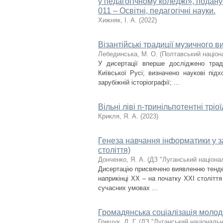
у педагогічному коледжі», подану
011 – Освітні, педагогічні науки.
Хижняк, І. А.
(
2022
)
Візантійські традиції музичного в
Лебединська, М. О.
(
Полтавський націона
У дисертації вперше досліджено тради
Київської Русі; визначено наукові під
зарубіжній історіографії; ...
Вільні ліві n-тринільпотентні тріо
Крикля, Я. А.
(
2023
)
Генеза навчання інформатики у за
століття)
Донченко, Я. А.
(
ДЗ "Луганський націона
Дисертацію присвячено виявленню тенден
наприкінці ХХ – на початку ХХІ столітт
сучасних умовах ...
Громадянська соціалізація молоді
Грищук, Д. Г.
(
ДЗ "Луганський національн