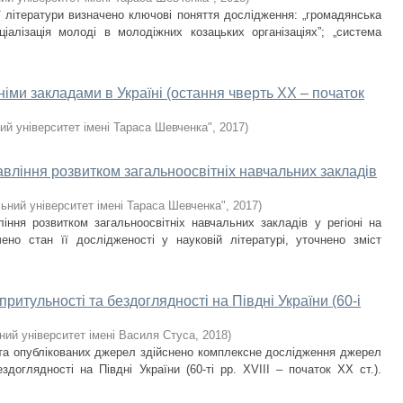
ої літератури визначено ключові поняття дослідження: „громадянська
оціалізація молоді в молодіжних козацьких організаціях”; „система
іми закладами в Україні (остання чверть ХХ – початок
ий університет імені Тараса Шевченка"
,
2017
)
вління розвитком загальноосвітніх навчальних закладів
ьний університет імені Тараса Шевченка"
,
2017
)
іння розвитком загальноосвітніх навчальних закладів у регіоні на
ено стан її дослідженості у науковій літературі, уточнено зміст
ритульності та бездоглядності на Півдні України (60-і
ний університет імені Василя Стуса
,
2018
)
х та опублікованих джерел здійснено комплексне дослідження джерел
здоглядності на Півдні України (60-ті рр. XVIIІ – початок ХХ ст.).