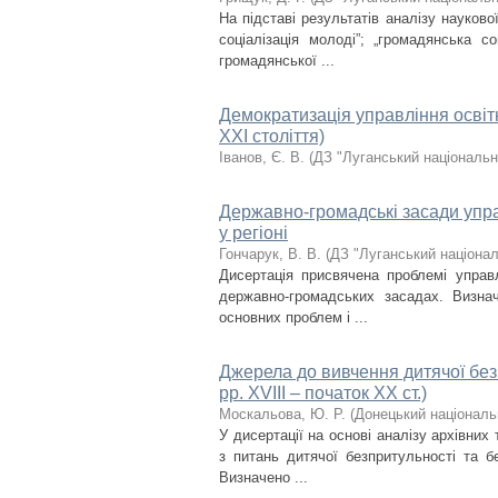
На підставі результатів аналізу науков
соціалізація молоді”; „громадянська с
громадянської ...
Демократизація управління освітн
ХХІ століття)
Іванов, Є. В.
(
ДЗ "Луганський національн
Державно-громадські засади упра
у регіоні
Гончарук, В. В.
(
ДЗ "Луганський націонал
Дисертація присвячена проблемі управл
державно-громадських засадах. Визнач
основних проблем і ...
Джерела до вивчення дитячої безп
рр. XVIII – початок XX ст.)
Москальова, Ю. Р.
(
Донецький національ
У дисертації на основі аналізу архівни
з питань дитячої безпритульності та бе
Визначено ...