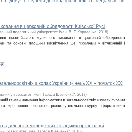
 на здобуття ступеня доктора філософії за спеціальністю
иховання в церковній обрядовості Київської Русі
льний педагогічний університет імені В. Г. Короленка
,
2018
)
ції візантійського музичного виховання в церковній обрядовості
ходи та основні площини висвітлення цієї проблеми у вітчизняній і
їди
гальноосвітніх школах України (кінець ХХ – початок ХХІ
льний університет імені Тараса Шевченка"
,
2017
)
цій генези навчання інформатики в загальноосвітніх школах України
я та окресленню перспектив розвитку шкільного курсу інформатики в
 в діяльності молодіжних козацьких організацій
ий університет імені Тараса Шевченка"
,
2018
)