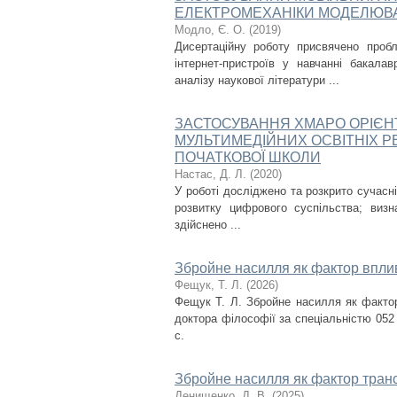
ЕЛЕКТРОМЕХАНІКИ МОДЕЛЮВА
Модло, Є. О.
(
2019
)
Дисертаційну роботу присвячено проб
інтернет-пристроїв у навчанні бакалав
аналізу наукової літератури ...
ЗАСТОСУВАННЯ ХМАРО ОРІЄН
МУЛЬТИМЕДІЙНИХ ОСВІТНІХ Р
ПОЧАТКОВОЇ ШКОЛИ
Настас, Д. Л.
(
2020
)
У роботі досліджено та розкрито сучасні
розвитку цифрового суспільства; визн
здійснено ...
Збройне насилля як фактор вплив
Фещук, Т. Л.
(
2026
)
Фещук Т. Л. Збройне насилля як фактор
доктора філософії за спеціальністю 052 
с.
Збройне насилля як фактор тран
Денищенко, Д. В.
(
2025
)