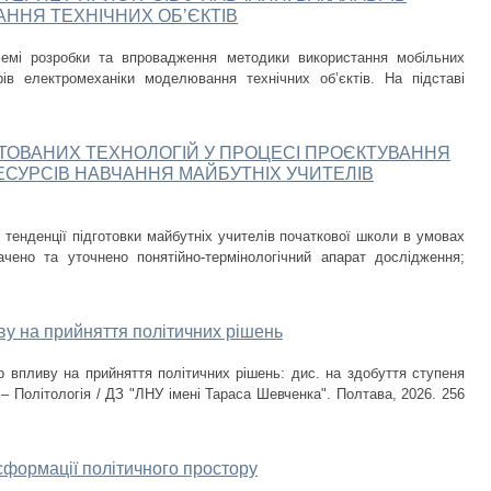
ННЯ ТЕХНІЧНИХ ОБ’ЄКТІВ
лемі розробки та впровадження методики використання мобільних
рів електромеханіки моделювання технічних об’єктів. На підставі
ТОВАНИХ ТЕХНОЛОГІЙ У ПРОЦЕСІ ПРОЄКТУВАННЯ
ЕСУРСІВ НАВЧАННЯ МАЙБУТНІХ УЧИТЕЛІВ
 тенденції підготовки майбутніх учителів початкової школи в умовах
ачено та уточнено понятійно-термінологічний апарат дослідження;
у на прийняття політичних рішень
 впливу на прийняття політичних рішень: дис. на здобуття ступеня
– Політологія / ДЗ "ЛНУ імені Тараса Шевченка". Полтава, 2026. 256
сформації політичного простору