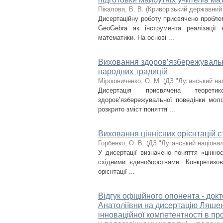
Пікалова, В. В.
(
Криворізький державний 
Дисертаційну роботу присвячено пробле
GeoGebra як інструмента реалізації 
математики. На основі ...
Виховання здоров’язбережувальн
народних традицій
Мірошниченко, О. М.
(
ДЗ "Луганський на
Дисертація присвячена теоретик
здоров’язбережувальної поведінки мол
розкрито зміст поняття ...
Виховання ціннісних орієнтацій 
Горбенко, О. В.
(
ДЗ "Луганський націонал
У дисертації визначено поняття «цінност
східними єдиноборствами. Конкретизов
орієнтації ...
Відгук офіційного опонента - док
Анатоліївни на дисертацію Ляше
інноваційної компетентності в пр