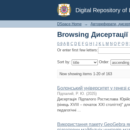
Browsing Дисертації 
Digital Repository o
DSpace Home
→
Автореферати, дисерта
Browsing Дисертації 
0-9
A
B
C
D
E
F
G
H
I
J
K
L
M
N
O
P
Q
R
Or enter first few letters:
Sort by:
Order:
Now showing items 1-20 of 163
Болонський університет у генезі є
Підпалий, Р. Ю.
(
2025
)
Дисертація Підпалого Ростислава Юрійо
(кінець XVIII – початок ХХІ століття)" д
педагогічні ...
Використання пакету GeoGebra як 
підготовки майбутніх учителів м