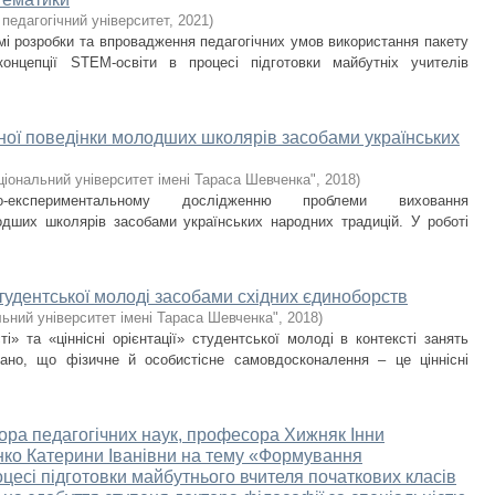
педагогічний університет
,
2021
)
мі розробки та впровадження педагогічних умов використання пакету
концепції STEM-освіти в процесі підготовки майбутніх учителів
ої поведінки молодших школярів засобами українських
ціональний університет імені Тараса Шевченка"
,
2018
)
о-експериментальному дослідженню проблеми виховання
одших школярів засобами українських народних традицій. У роботі
студентської молоді засобами східних єдиноборств
ьний університет імені Тараса Шевченка"
,
2018
)
і» та «ціннісні орієнтації» студентської молоді в контексті занять
ано, що фізичне й особистісне самовдосконалення – це ціннісні
тора педагогічних наук, професора Хижняк Інни
нко Катерини Іванівни на тему «Формування
оцесі підготовки майбутнього вчителя початкових класів