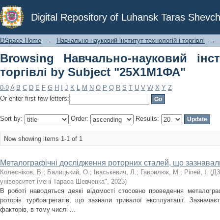
Browsing Навчально-науковий інст
Digital Repository of Luhansk Taras Shevch
"25Х1М1ФА"
DSpace Home
→
Навчально-науковий інститут технологій і торгівлі
→
Browsing Навчально-науковий інст
торгівлі by Subject "25Х1М1ФА"
0-9
A
B
C
D
E
F
G
H
I
J
K
L
M
N
O
P
Q
R
S
T
U
V
W
X
Y
Z
Or enter first few letters:
Sort by:
Order:
Results:
Now showing items 1-1 of 1
Металографічні дослідження роторних сталей, що зазнавали
Колесніков, В.
;
Балицький, О.
;
Іваськевич, Л.
;
Гаврилюк, М.
;
Ріпей, І.
(
ДЗ
університет імені Тараса Шевченка"
,
2023
)
В роботі наводяться деякі відомості стосовно проведення металогра
роторів турбоагрегатів, що зазнали тривалої експлуатації. Зазначає
факторів, в тому числі ...