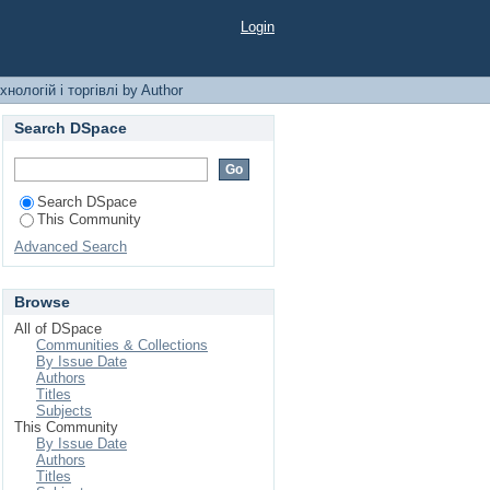
влі by Author
Login
нологій і торгівлі by Author
Search DSpace
Search DSpace
This Community
Advanced Search
Browse
All of DSpace
Communities & Collections
By Issue Date
Authors
Titles
Subjects
This Community
By Issue Date
Authors
Titles