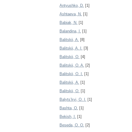
Antyushko, D.
[1]
Ashtaeva, N.
[1]
Babiak, N.
[1]
Balandina, I.
[1]
Balitskii, A.
[8]
Balitskii, A. I.
[3]
Balitskii, O.
[4]
Balitskii, O. A.
[2]
Balitskii, O. I.
[1]
Balitskii, А.
[1]
Balitskii, О.
[1]
Balyts’kyi, O. I.
[1]
Bashta, O.
[1]
Bekish, I.
[1]
Beseda, O. O.
[2]