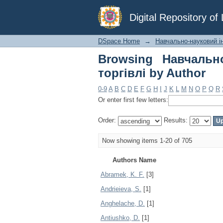
Browsing Навчально-н
Digital Repository o
DSpace Home
→
Навчально-науковий інс
Browsing Навчально
торгівлі by Author
0-9
A
B
C
D
E
F
G
H
I
J
K
L
M
N
O
P
Q
R
Or enter first few letters:
Order:
Results:
Now showing items 1-20 of 705
Authors Name
Abramek, K. F.
[3]
Andrieieva, S.
[1]
Anghelache, D.
[1]
Antiushko, D.
[1]