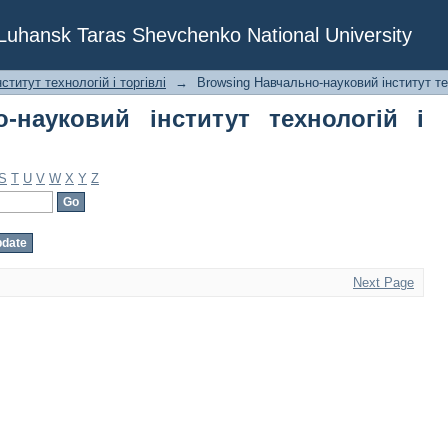
ауковий інститут технологій і торгі
f Luhansk Taras Shevchenko National University
титут технологій і торгівлі
→
Browsing Навчально-науковий інститут тех
-науковий інститут технологій і
S
T
U
V
W
X
Y
Z
Next Page