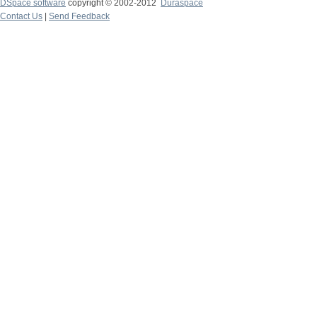
DSpace software
copyright © 2002-2012
Duraspace
Contact Us
|
Send Feedback