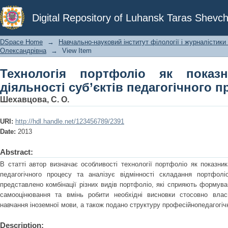
Технологія портфоліо як показни
Digital Repository of Luhansk Taras Shevch
педагогічного процесу
DSpace Home
→
Навчально-науковий інститут філології і журналістики 
Олександрівна
→
View Item
Технологія портфоліо як показн
діяльності суб’єктів педагогічного п
Шехавцова, С. О.
URI:
http://hdl.handle.net/123456789/2391
Date:
2013
Abstract:
В статті автор визначає особливості технології портфоліо як показника
педагогічного процесу та аналізує відмінності складання портфолі
представлено комбінації різних видів портфоліо, які сприяють формуван
самооцінювання та вмінь робити необхідні висновки стосовно влас
навчання іноземної мови, а також подано структуру професійнопедагогіч
Description: